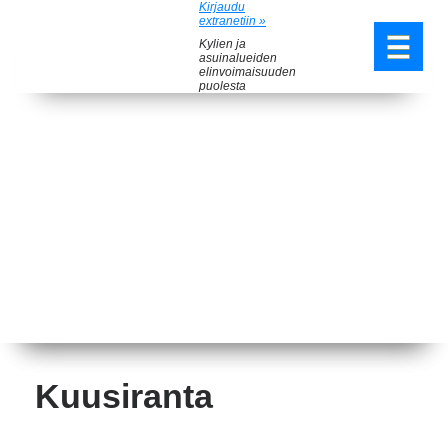
Kirjaudu
extranetiin »
Kylien ja
asuinalueiden
elinvoimaisuuden
puolesta
Kuusiranta