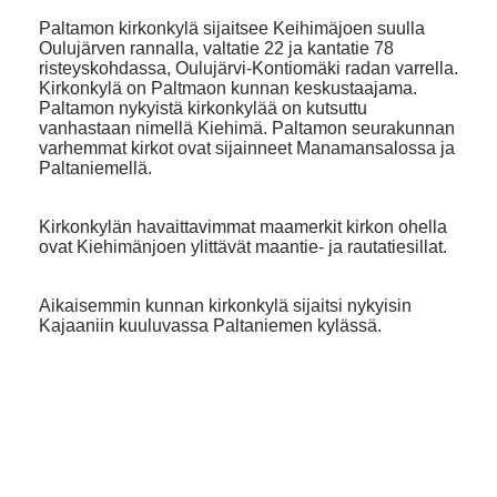
Paltamon kirkonkylä sijaitsee Keihimäjoen suulla
Oulujärven rannalla, valtatie 22 ja kantatie 78
risteyskohdassa, Oulujärvi-Kontiomäki radan varrella.
Kirkonkylä on Paltmaon kunnan keskustaajama.
Paltamon nykyistä kirkonkylää on kutsuttu
vanhastaan nimellä Kiehimä. Paltamon seurakunnan
varhemmat kirkot ovat sijainneet Manamansalossa ja
Paltaniemellä.
Kirkonkylän havaittavimmat maamerkit kirkon ohella
ovat Kiehimänjoen ylittävät maantie- ja rautatiesillat.
Aikaisemmin kunnan kirkonkylä sijaitsi nykyisin
Kajaaniin kuuluvassa Paltaniemen kylässä.