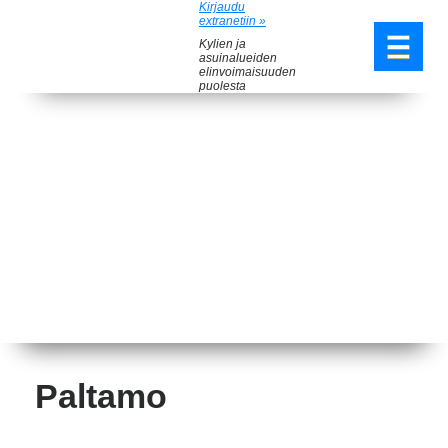
Kirjaudu
extranetiin »
Kylien ja
asuinalueiden
elinvoimaisuuden
puolesta
Paltamo