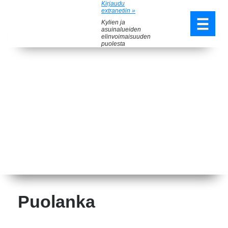
Kirjaudu
extranetiin »
Kylien ja
asuinalueiden
elinvoimaisuuden
puolesta
Puolanka