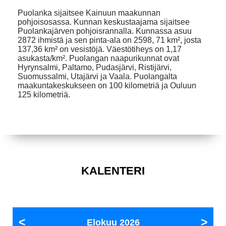
Puolanka sijaitsee Kainuun maakunnan
pohjoisosassa. Kunnan keskustaajama sijaitsee
Puolankajärven pohjoisrannalla. Kunnassa asuu
2872 ihmistä ja sen pinta-ala on 2598, 71 km², josta
137,36 km² on vesistöjä. Väestötiheys on 1,17
asukasta/km². Puolangan naapurikunnat ovat
Hyrynsalmi, Paltamo, Pudasjärvi, Ristijärvi,
Suomussalmi, Utajärvi ja Vaala. Puolangalta
maakuntakeskukseen on 100 kilometriä ja Ouluun
125 kilometriä.
KALENTERI
Elokuu
2026