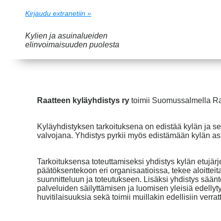
Kirjaudu extranetiin »
Kylien ja asuinalueiden
elinvoimaisuuden puolesta
Raatteen kyläyhdistys ry
toimii Suomussalmella Ra
Kyläyhdistyksen tarkoituksena on edistää kylän ja se
valvojana. Yhdistys pyrkii myös edistämään kylän asuk
Tarkoituksensa toteuttamiseksi yhdistys kylän etujär
päätöksentekoon eri organisaatioissa, tekee aloitteita
suunnitteluun ja toteutukseen. Lisäksi yhdistys sään
palveluiden säilyttämisen ja luomisen yleisiä edellyty
huvitilaisuuksia sekä toimii muillakin edellisiin verrat