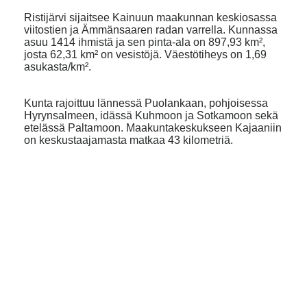
Ristijärvi sijaitsee Kainuun maakunnan keskiosassa
viitostien ja Ämmänsaaren radan varrella. Kunnassa
asuu 1414 ihmistä ja sen pinta-ala on 897,93 km²,
josta 62,31 km² on vesistöjä. Väestötiheys on 1,69
asukasta/km².
Kunta rajoittuu lännessä Puolankaan, pohjoisessa
Hyrynsalmeen, idässä Kuhmoon ja Sotkamoon sekä
etelässä Paltamoon. Maakuntakeskukseen Kajaaniin
on keskustaajamasta matkaa 43 kilometriä.