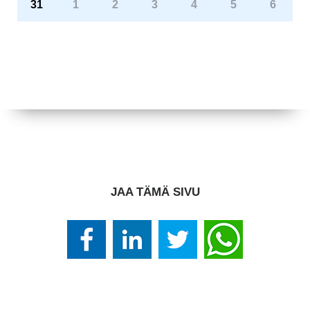
31
1
2
3
4
5
6
JAA TÄMÄ SIVU