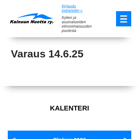
Kirjaudu
extranetiin »
Kylien ja
asuinalueiden
elinvoimaisuuden
puolesta
Varaus 14.6.25
KALENTERI