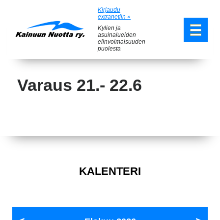
Kirjaudu
extranetiin »
Kylien ja
asuinalueiden
elinvoimaisuuden
puolesta
Varaus 21.- 22.6
KALENTERI