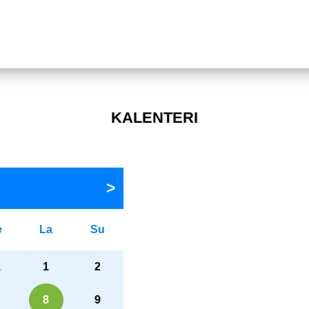
KALENTERI
e
La
Su
1
1
2
8
9