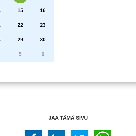
4
15
16
1
22
23
8
29
30
5
6
JAA TÄMÄ SIVU