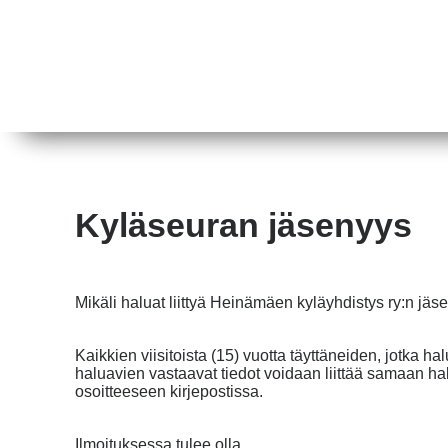
Kyläseuran jäsenyys
Mikäli haluat liittyä Heinämäen kyläyhdistys ry:n jäs
Kaikkien viisitoista (15) vuotta täyttäneiden, jotka hal
haluavien vastaavat tiedot voidaan liittää samaan
osoitteeseen kirjepostissa.
Ilmoituksessa tulee olla