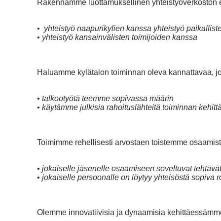
Rakennamme luottamuksellinen yhteistyöverkoston er
• yhteistyö naapurikylien kanssa yhteistyö paikalliste
• yhteistyö kansainvälisten toimijoiden kanssa
Haluamme kylätalon toiminnan oleva kannattavaa, jot
• talkootyötä teemme sopivassa määrin
• käytämme julkisia rahoituslähteitä toiminnan kehit
Toimimme rehellisesti arvostaen toistemme osaamist
• jokaiselle jäsenelle osaamiseen soveltuvat tehtävä
• jokaiselle persoonalle on löytyy yhteisöstä sopiva r
Olemme innovatiivisia ja dynaamisia kehittäessämme