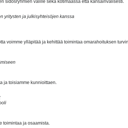
i sidosryhmien välille sekä kotimaassa että kansainvälisesti.
n yritysten ja julkisyhteisöjen kanssa
ta voimme ylläpitää ja kehittää toimintaa omarahoituksen turvin
tämiseen
a ja toisiamme kunnioittaen.
t
ooli
 toimintaa ja osaamista.