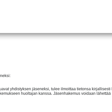
eneksi:
uavat yhdistyksen jäseneksi, tulee ilmoittaa tietonsa kirjallisesti 
 hakemukseen huoltajan kanssa. Jäsenhakemus voidaan lähettää 