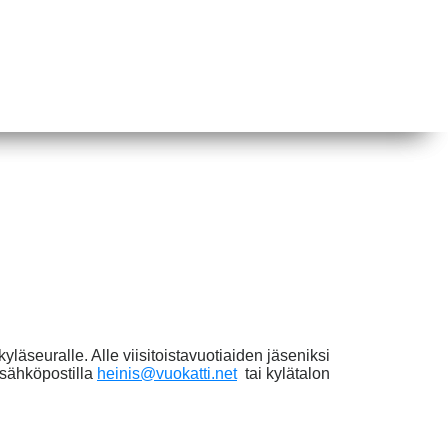
kyläseuralle. Alle viisitoistavuotiaiden jäseniksi
sähköpostilla
heinis@vuokatti.net
tai kylätalon