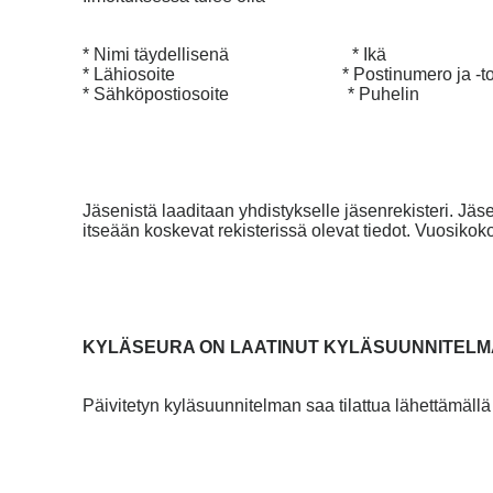
* Nimi täydellisenä * Ikä
* Lähiosoite * Postinumero ja -toim
* Sähköpostiosoite * Puhelin
Jäsenistä laaditaan yhdistykselle jäsenrekisteri. Jäse
itseään koskevat rekisterissä olevat tiedot. Vuosikok
KYLÄSEURA ON LAATINUT KYLÄSUUNNITEL
Päivitetyn kyläsuunnitelman saa tilattua lähettämällä