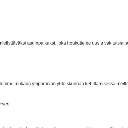
ellyttäväksi asuinpaikaksi, joka houkuttelee uusia vakituisia j
lemme mukana ympäröivän yhteiskunnan kehittämisessä meille 
minen