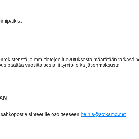
ipaikka
nrekisteristä ja mm. tietojen luovutuksesta määrätään tarkasti he
ous päättää vuosittaisesta liittymis- eikä jäsenmaksusta.
MAN
 sähköpostia sihteerille osoitteeseen
heinis@sotkamo.net