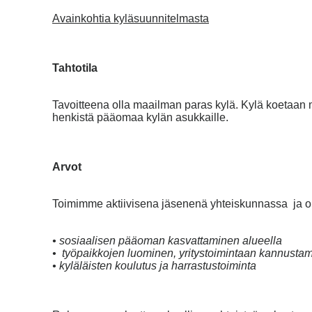
Avainkohtia kyläsuunnitelmasta
Tahtotila
Tavoitteena olla maailman paras kylä. Kylä koetaan mi
henkistä pääomaa kylän asukkaille.
Arvot
Toimimme aktiivisena jäsenenä yhteiskunnassa ja o
• sosiaalisen pääoman kasvattaminen alueella
• työpaikkojen luominen, yritystoimintaan kannusta
• kyläläisten koulutus ja harrastustoiminta