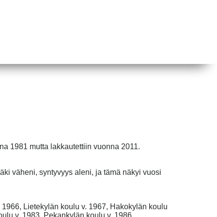
nna 1981 mutta lakkautettiin vuonna 2011.
äki väheni, syntyvyys aleni, ja tämä näkyi vuosi
 1966, Lietekylän koulu v. 1967, Hakokylän koulu
oulu v. 1983, Pekankylän koulu v. 1986,