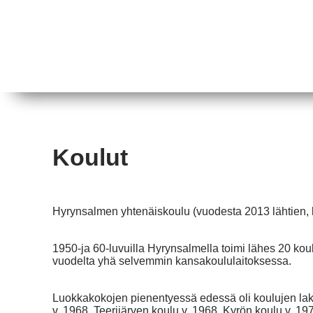
Koulut
Hyrynsalmen yhtenäiskoulu (vuodesta 2013 lähtien, lu
1950-ja 60-luvuilla Hyrynsalmella toimi lähes 20 koul
vuodelta yhä selvemmin kansakoululaitoksessa.
Luokkakokojen pienentyessä edessä oli koulujen lak
v. 1968, Teerijärven koulu v. 1968, Kyrön koulu v. 1