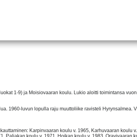
okat 1-9) ja Moisiovaaran koulu. Lukio aloitti toimintansa vuo
ua. 1960-luvun lopulla raju muuttoliike ravisteli Hyrynsalmea. V
kauttaminen: Karpinvaaran koulu v. 1965, Karhuvaaran koulu v.
971, Paljakan koulu v. 1971, Hoikan koulu v. 1983, Oravivaaran k