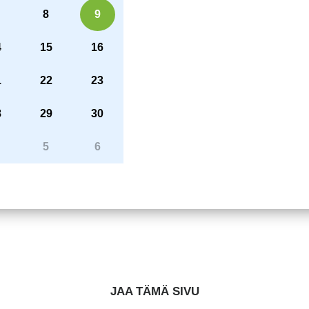
8
9
4
15
16
1
22
23
8
29
30
5
6
JAA TÄMÄ SIVU