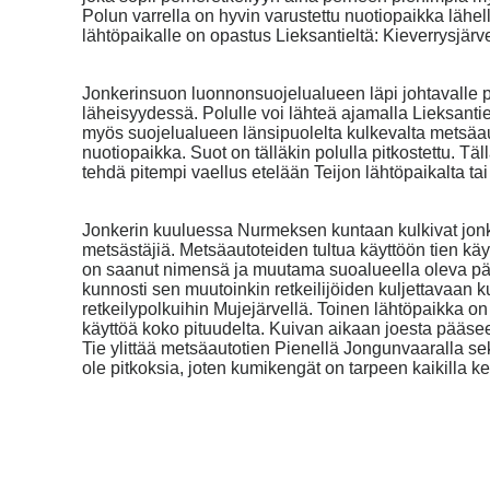
Polun varrella on hyvin varustettu nuotiopaikka lähe
lähtöpaikalle on opastus Lieksantieltä: Kieverrysjärve
Jonkerinsuon luonnonsuojelualueen läpi johtavalle p
läheisyydessä. Polulle voi lähteä ajamalla Lieksan
myös suojelualueen länsipuolelta kulkevalta metsäautot
nuotiopaikka. Suot on tälläkin polulla pitkostettu. Tä
tehdä pitempi vaellus etelään Teijon lähtöpaikalta t
Jonkerin kuuluessa Nurmeksen kuntaan kulkivat jonker
metsästäjiä. Metsäautoteiden tultua käyttöön tien käyt
on saanut nimensä ja muutama suoalueella oleva pätk
kunnosti sen muutoinkin retkeilijöiden kuljettavaan k
retkeilypolkuihin Mujejärvellä. Toinen lähtöpaikka on 
käyttöä koko pituudelta. Kuivan aikaan joesta pääsee y
Tie ylittää metsäautotien Pienellä Jongunvaaralla se
ole pitkoksia, joten kumikengät on tarpeen kaikilla kelei