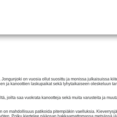
Jongunjoki on vuosia ollut suosittu ja monissa julkaisuissa kiit
n ja kanoottien laskupaikat sekä lyhytaikaiseen oleskeluun tar
jiltä, joilta saa vuokrata kanootteja sekä muita varusteita ja muut
itkin on mahdollisuus patikoida pitempiäkin vaelluksia. Kieverrys
yöten. Polku kiertelee pääosan hakkaamattomassa metsässä järvi