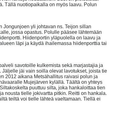
sä. Tällä nuotiopaikalla on myös laavu. Polun
Jongunjoen yli johtavan ns. Teijon sillan
alle, jossa opastus. Polulle pääsee lähtemään
denportti. Hiidenportin yläpuolella on laavu ja
alueen läpi ja käydä ihailemassa hiidenporttia tai
lveli savotoille kulkemista sekä marjastajia ja
jelle jäi vain soilla olevat lavotukset, joista tie
n 2012 aikana Metsähallitus raivasi polun ja
inävaaralle Mujejärven kylällä. Täältä on yhteys
iltakoskelta puuttuu silta, joka hankaloittaa tien
nousta tielle jokivartta pitkin. Reitti on hankala.
teiltä voi tielle lähteä vaeltamaan. Tiellä ei