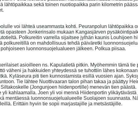
llä lähtöpaikkaa sekä toinen nuotiopaikka parin kilometrin pääs
t.
olulle voi lähteä useammasta kohti. Peuranpolun lähtöpaikka on 
tietä opasteen Jonkerinsalo mukaan Kangasjärven pysäköintipaik
ieltä. Polkureitin varrella sijaitsee jylhän kaunis Louhijoen hii
llä polkureitillä on mahdollisuus tehdä päiväretki luonnonsuojelu
ai pohjoiseen luonnonsuojelualueen jälkeen. Polkua piisaa.
ilaiset asioilleen ns. Kapulatietä pitkin. Myöhemmin tämä tie pa
tö väheni ja hakkuiden yhteydessä se tuhottiin lähes kokonaan. Jäl
ä. Kyläseura piti tien kunnostamista esillä vuosien ajan. Syksy
untoon. Tie lähtee Nuottivaaran talon pihan takaa ja päättyy He
Siltakoskelle (Jongunjoen hiidenportille) menevän tien päästä. S
li kahlaamalla. Joen yli voi mennä Hiidenportin ylikäytävästä ja 
kä mentäessä luonnonsuojelualueelle Suolajoen suunnasta. Näiltä 
llä. Erittäin hyvin tie sopii marjastajille ja metsästäjille.