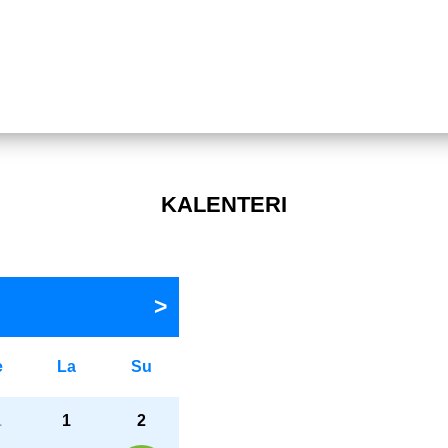
KALENTERI
e
La
Su
1
1
2