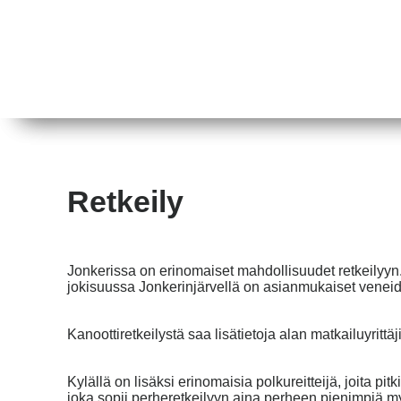
Retkeily
Jonkerissa on erinomaiset mahdollisuudet retkeilyyn. 
jokisuussa Jonkerinjärvellä on asianmukaiset veneide
Kanoottiretkeilystä saa lisätietoja alan matkailuyrittä
Kylällä on lisäksi erinomaisia polkureitteijä, joita p
joka sopii perheretkeilyyn aina perheen pienimpiä m