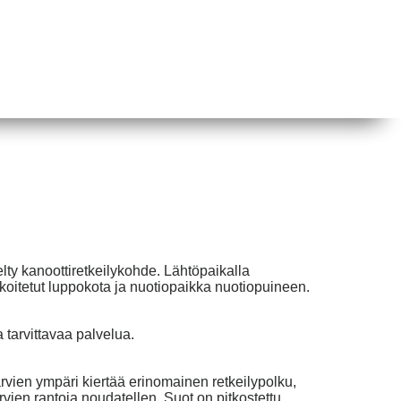
elty kanoottiretkeilykohde. Lähtöpaikalla
koitetut luppokota ja nuotiopaikka nuotiopuineen.
a tarvittavaa palvelua.
järvien ympäri kiertää erinomainen retkeilypolku,
en rantoja noudatellen. Suot on pitkostettu.