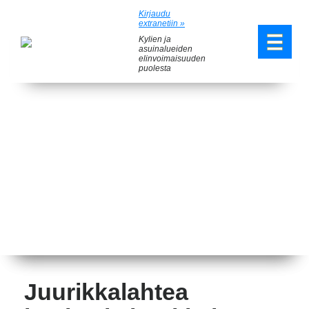
Kirjaudu
extranetiin »
Kylien ja
asuinalueiden
elinvoimaisuuden
puolesta
Juurikkalahtea