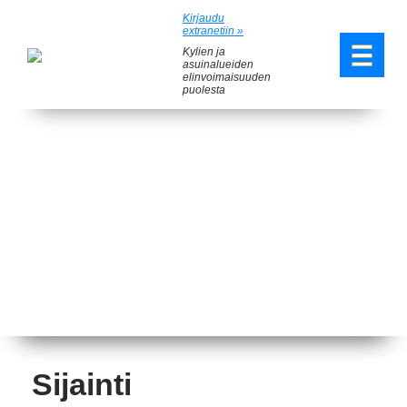
Kirjaudu
extranetiin »
Kylien ja
asuinalueiden
elinvoimaisuuden
puolesta
Sijainti