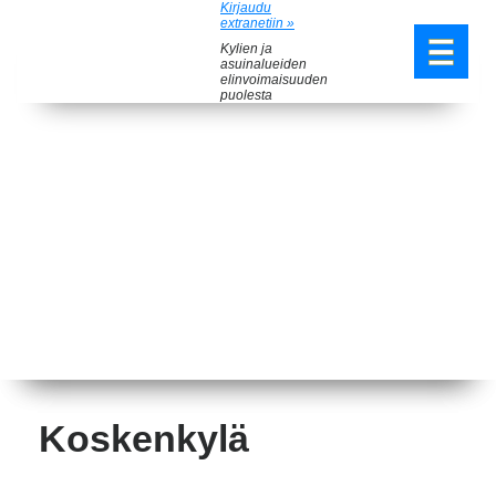
Kirjaudu
extranetiin »
Kylien ja
asuinalueiden
elinvoimaisuuden
puolesta
Koskenkylä