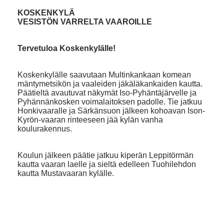
KOSKENKYLÄ
VESISTÖN VARRELTA VAAROILLE
Tervetuloa Koskenkylälle!
Koskenkylälle saavutaan Multinkankaan komean
mäntymetsikön ja vaaleiden jäkäläkankaiden kautta.
Päätieltä avautuvat näkymät Iso-Pyhäntäjärvelle ja
Pyhännänkosken voimalaitoksen padolle. Tie jatkuu
Honkivaaralle ja Särkänsuon jälkeen kohoavan Ison-
Kyrön-vaaran rinteeseen jää kylän vanha
koulurakennus.
Koulun jälkeen päätie jatkuu kiperän Leppitörmän
kautta vaaran laelle ja sieltä edelleen Tuohilehdon
kautta Mustavaaran kylälle.