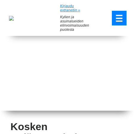
Kirjaudu
extranetiin »
Kylien ja
asuinalueiden
elinvoimaisuuden
puolesta
Kosken