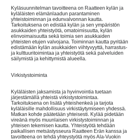
Kyläsuunnitelman tavoitteena on Raatteen kylän ja
kyläläisten elämänlaadun parantaminen
yhteistoiminnan ja edunvalvonnan kautta.
Tarkoituksena on edistää kylän ja sen ympäristön
asukkaiden yhteistyötä, omatoimisuutta, kylän
elinvoimaisuutta sekä toimia sen asukkaiden
yhteisten etujen valvojana. Toiminnan kautta pyritään
edistämään kylän asukkaiden viihtyvyyttä, harrastus-
ja kulttuuritoimintaa ja yhteistyötä sekä palveluiden
säilymistä ja kehittymistä alueella.
Virkistystoiminta
Kyläläisten jaksamista ja hyvinvointia tuetaan
järjestämällä yhteistä virkistystoimintaa.
Tarkoituksena on lisätä yhteishenkeä ja tarjota
kyläläisille mahdollisuus virkistäytymiseen yhdessä.
Matkan kohde päätetään yhteisesti. Kylää pidetään
vireänä myös muunlaisen virkistystoiminnan ja
yhteisen tekemisen kautta. Yhteistyötä tehdään
paikallisen metsästysseura Raatteen Erän kanssa ja
tavoitteena on tehdä yhteystyötä myös Ala-Vuokin