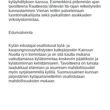
kyläyhdityksen kanssa. Esimerkkinä pidemmän ajan
tavoitteena Raatteesta lähtevän Itä-rajan retkeilyreitin
kunnostaminen Vienan reittiin palvelemaan
luontomatkailijoita sekä paikallisten asukkaiden
virkistystoimintaa.
Edunvalvonta
Kylän edustajat osallistuvat kylä- ja
kaupunginosayhdistysten kattojärjestön Kainuun
Nuotta ry:n toimintaan ja on sitä kautta mukana
vaikuttamassa kylätoimintaa koskeviin päätöksiin ja
kylätoiminnan kehittämiseen. Tavoitteena on turvata
laadukkaat elämisen ja asumisen mahdollisuudet
myös syrjäisemmillä kylillä. Suomussalmen kunnan
järjestämiin kyläparlametteihin osallistutaan
mahdollisuuksien mukaan.