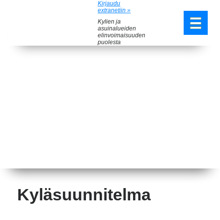
Kirjaudu
extranetiin »
Kylien ja
asuinalueiden
elinvoimaisuuden
puolesta
Kyläsuunnitelma