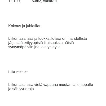
1h + kk 30m2, vuokrattu
Kokous ja juhlatilat
Liikuntasalissa ja luokkatiloissa on mahdollista
järjestää erityyppisiä tilaisuuksia häistä
syntymäpäiviin jne. ota yhteyttä
Liikuntatilat
Liikuntasalissa vielä vapaana muutamia lentopallo-
ja sählyvuoroja