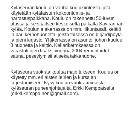
Kyläseuran koulu on vanha koulukiinteistö, jota
käytetään kyläläisten kokoontumis- ja
harrastuspaikkana. Koulu on rakennettu 50-luvun
alussa ja se sijaitsee keskeisellä paikalla Savirannan
kylää. Koulun alakerrassa on mm. liikuntasali, keittiö
ja pari kerhohuonetta, joista toisessa on biljardipöytä
ja pieni kirjasto. Yläkerrassa on asunto, johon kuuluu
3 huonetta ja keittiö. Kellarikerroksessa on
varastotilojen lisäksi vuonna 2004 remontoidut
sauna, peseytymistilat sekä takkahuone.
Kyläseura vuokraa koulua majoitukseen. Koulua on
käytetty mm. erilaisten leirien ja kurssien
järjestämiseen. Kysy koulun vuokraamisesta
kyläseuran puheenjohtajalta, Erkki Kemppaiselta
(erkki.kemppainen@gmail.com).