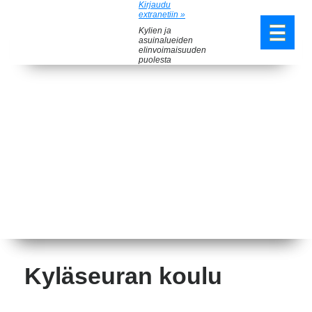
Kirjaudu
extranetiin »
Kylien ja
asuinalueiden
elinvoimaisuuden
puolesta
Kyläseuran koulu