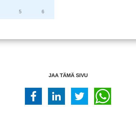
5
6
JAA TÄMÄ SIVU