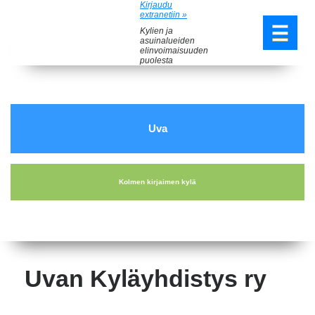
Kirjaudu
extranetiin »
Kylien ja
asuinalueiden
elinvoimaisuuden
puolesta
Uva
Kolmen kirjaimen kylä
Uvan Kyläyhdistys ry