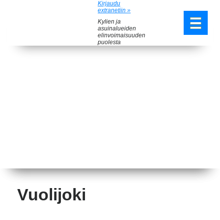
Kirjaudu
extranetiin »
Kylien ja
asuinalueiden
elinvoimaisuuden
puolesta
Vuolijoki