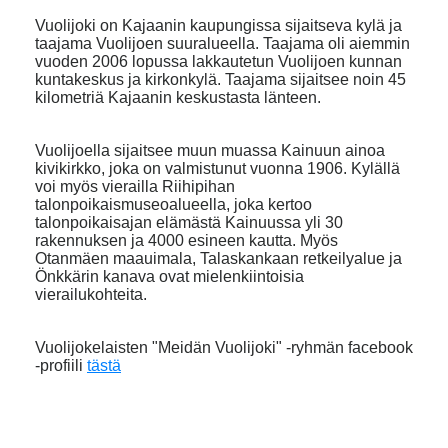
Vuolijoki on Kajaanin kaupungissa sijaitseva kylä ja
taajama Vuolijoen suuralueella. Taajama oli aiemmin
vuoden 2006 lopussa lakkautetun Vuolijoen kunnan
kuntakeskus ja kirkonkylä. Taajama sijaitsee noin 45
kilometriä Kajaanin keskustasta länteen.
Vuolijoella sijaitsee muun muassa Kainuun ainoa
kivikirkko, joka on valmistunut vuonna 1906. Kylällä
voi myös vierailla Riihipihan
talonpoikaismuseoalueella, joka kertoo
talonpoikaisajan elämästä Kainuussa yli 30
rakennuksen ja 4000 esineen kautta. Myös
Otanmäen maauimala, Talaskankaan retkeilyalue ja
Önkkärin kanava ovat mielenkiintoisia
vierailukohteita.
Vuolijokelaisten "Meidän Vuolijoki" -ryhmän facebook
-profiili
tästä