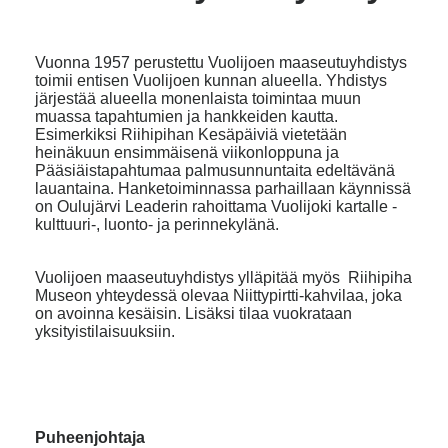
Vuonna 1957 perustettu Vuolijoen maaseutuyhdistys
toimii entisen Vuolijoen kunnan alueella. Yhdistys
järjestää alueella monenlaista toimintaa muun
muassa tapahtumien ja hankkeiden kautta.
Esimerkiksi Riihipihan Kesäpäiviä vietetään
heinäkuun ensimmäisenä viikonloppuna ja
Pääsiäistapahtumaa palmusunnuntaita edeltävänä
lauantaina. Hanketoiminnassa parhaillaan käynnissä
on Oulujärvi Leaderin rahoittama Vuolijoki kartalle -
kulttuuri-, luonto- ja perinnekylänä.
Vuolijoen maaseutuyhdistys ylläpitää myös Riihipiha
Museon yhteydessä olevaa Niittypirtti-kahvilaa, joka
on avoinna kesäisin. Lisäksi tilaa vuokrataan
yksityistilaisuuksiin.
Puheenjohtaja