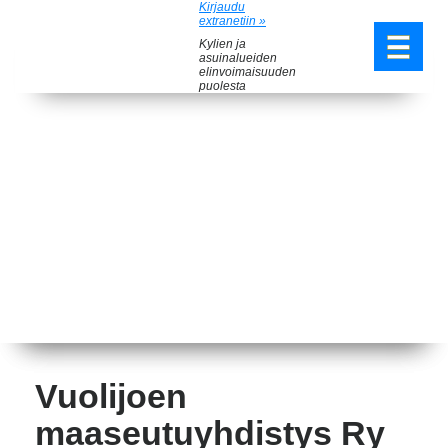
Kirjaudu
extranetiin »
Kylien ja
asuinalueiden
elinvoimaisuuden
puolesta
Vuolijoen
maaseutuyhdistys Ry