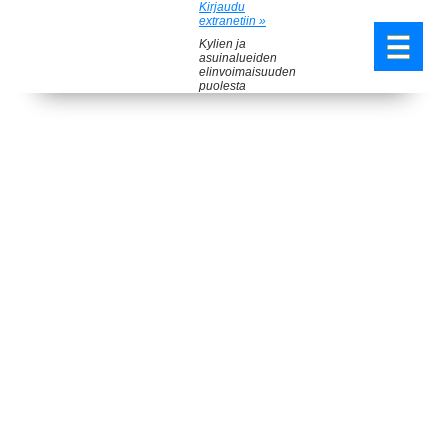
Kirjaudu
extranetiin »
Kylien ja
asuinalueiden
elinvoimaisuuden
puolesta