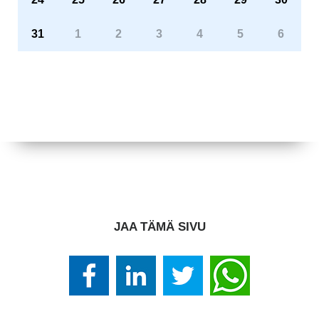
31
1
2
3
4
5
6
JAA TÄMÄ SIVU