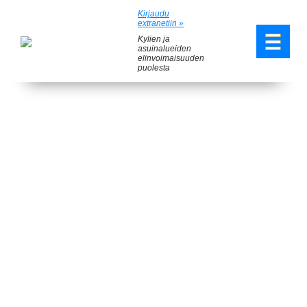
Kirjaudu
extranetiin »
Kylien ja
asuinalueiden
elinvoimaisuuden
puolesta