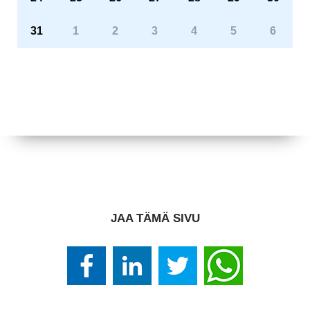
31
1
2
3
4
5
6
JAA TÄMÄ SIVU