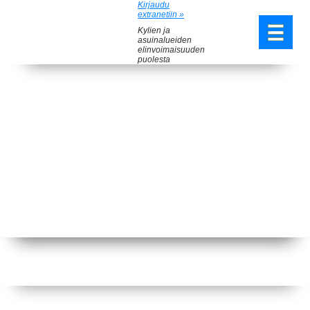
Kirjaudu
extranetiin »
Kylien ja
asuinalueiden
elinvoimaisuuden
puolesta