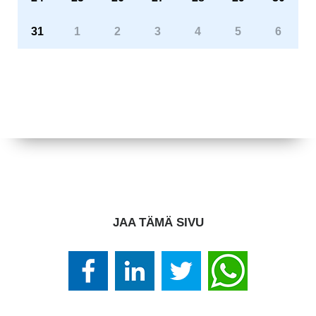
31
1
2
3
4
5
6
JAA TÄMÄ SIVU