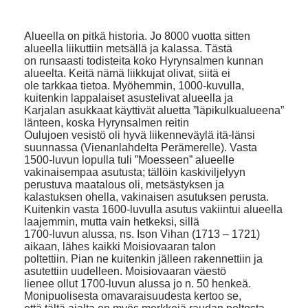
Alueella on pitkä historia. Jo 8000 vuotta sitten
alueella liikuttiin metsällä ja kalassa. Tästä
on runsaasti todisteita koko Hyrynsalmen kunnan
alueelta. Keitä nämä liikkujat olivat, siitä ei
ole tarkkaa tietoa. Myöhemmin, 1000-kuvulla,
kuitenkin lappalaiset asustelivat alueella ja
Karjalan asukkaat käyttivät aluetta ”läpikulkualueena”
länteen, koska Hyrynsalmen reitin
Oulujoen vesistö oli hyvä liikenneväylä itä-länsi
suunnassa (Vienanlahdelta Perämerelle). Vasta
1500-luvun lopulla tuli ”Moesseen” alueelle
vakinaisempaa asutusta; tällöin kaskiviljelyyn
perustuva maatalous oli, metsästyksen ja
kalastuksen ohella, vakinaisen asutuksen perusta.
Kuitenkin vasta 1600-luvulla asutus vakiintui alueella
laajemmin, mutta vain hetkeksi, sillä
1700-luvun alussa, ns. Ison Vihan (1713 – 1721)
aikaan, lähes kaikki Moisiovaaran talon
poltettiin. Pian ne kuitenkin jälleen rakennettiin ja
asutettiin uudelleen. Moisiovaaran väestö
lienee ollut 1700-luvun alussa jo n. 50 henkeä.
Monipuolisesta omavaraisuudesta kertoo se,