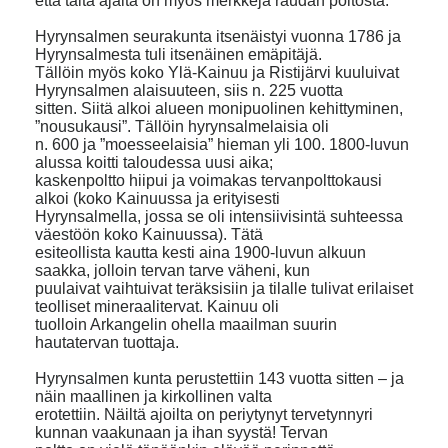
että tältä ajalta on myös merkkejä raudan poltosta.
Hyrynsalmen seurakunta itsenäistyi vuonna 1786 ja
Hyrynsalmesta tuli itsenäinen emäpitäjä.
Tällöin myös koko Ylä-Kainuu ja Ristijärvi kuuluivat
Hyrynsalmen alaisuuteen, siis n. 225 vuotta
sitten. Siitä alkoi alueen monipuolinen kehittyminen,
”nousukausi”. Tällöin hyrynsalmelaisia oli
n. 600 ja ”moesseelaisia” hieman yli 100. 1800-luvun
alussa koitti taloudessa uusi aika;
kaskenpoltto hiipui ja voimakas tervanpolttokausi
alkoi (koko Kainuussa ja erityisesti
Hyrynsalmella, jossa se oli intensiivisintä suhteessa
väestöön koko Kainuussa). Tätä
esiteollista kautta kesti aina 1900-luvun alkuun
saakka, jolloin tervan tarve väheni, kun
puulaivat vaihtuivat teräksisiin ja tilalle tulivat erilaiset
teolliset mineraalitervat. Kainuu oli
tuolloin Arkangelin ohella maailman suurin
hautatervan tuottaja.
Hyrynsalmen kunta perustettiin 143 vuotta sitten – ja
näin maallinen ja kirkollinen valta
erotettiin. Näiltä ajoilta on periytynyt tervetynnyri
kunnan vaakunaan ja ihan syystä! Tervan