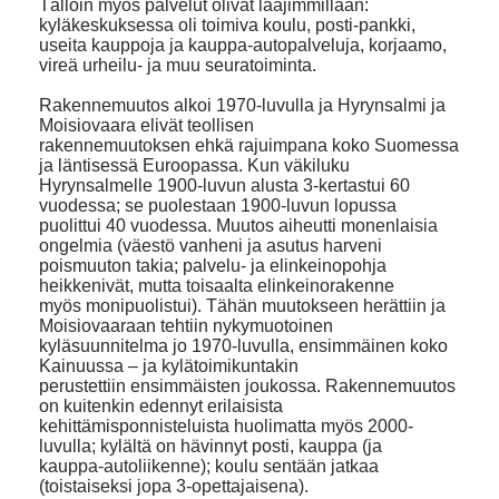
Tällöin myös palvelut olivat laajimmillaan:
kyläkeskuksessa oli toimiva koulu, posti-pankki,
useita kauppoja ja kauppa-autopalveluja, korjaamo,
vireä urheilu- ja muu seuratoiminta.
Rakennemuutos alkoi 1970-luvulla ja Hyrynsalmi ja
Moisiovaara elivät teollisen
rakennemuutoksen ehkä rajuimpana koko Suomessa
ja läntisessä Euroopassa. Kun väkiluku
Hyrynsalmelle 1900-luvun alusta 3-kertastui 60
vuodessa; se puolestaan 1900-luvun lopussa
puolittui 40 vuodessa. Muutos aiheutti monenlaisia
ongelmia (väestö vanheni ja asutus harveni
poismuuton takia; palvelu- ja elinkeinopohja
heikkenivät, mutta toisaalta elinkeinorakenne
myös monipuolistui). Tähän muutokseen herättiin ja
Moisiovaaraan tehtiin nykymuotoinen
kyläsuunnitelma jo 1970-luvulla, ensimmäinen koko
Kainuussa – ja kylätoimikuntakin
perustettiin ensimmäisten joukossa. Rakennemuutos
on kuitenkin edennyt erilaisista
kehittämisponnisteluista huolimatta myös 2000-
luvulla; kylältä on hävinnyt posti, kauppa (ja
kauppa-autoliikenne); koulu sentään jatkaa
(toistaiseksi jopa 3-opettajaisena).