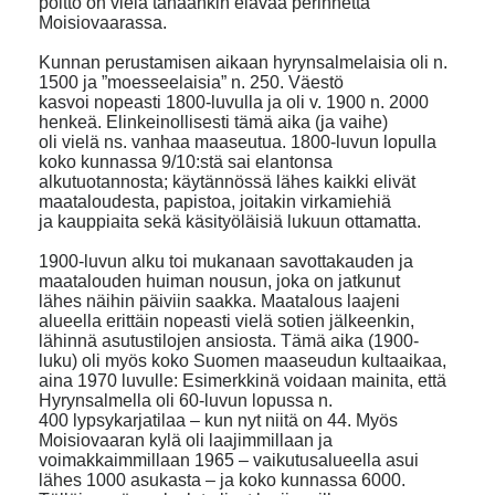
poltto on vielä tänäänkin elävää perinnettä
Moisiovaarassa.
Kunnan perustamisen aikaan hyrynsalmelaisia oli n.
1500 ja ”moesseelaisia” n. 250. Väestö
kasvoi nopeasti 1800-luvulla ja oli v. 1900 n. 2000
henkeä. Elinkeinollisesti tämä aika (ja vaihe)
oli vielä ns. vanhaa maaseutua. 1800-luvun lopulla
koko kunnassa 9/10:stä sai elantonsa
alkutuotannosta; käytännössä lähes kaikki elivät
maataloudesta, papistoa, joitakin virkamiehiä
ja kauppiaita sekä käsityöläisiä lukuun ottamatta.
1900-luvun alku toi mukanaan savottakauden ja
maatalouden huiman nousun, joka on jatkunut
lähes näihin päiviin saakka. Maatalous laajeni
alueella erittäin nopeasti vielä sotien jälkeenkin,
lähinnä asutustilojen ansiosta. Tämä aika (1900-
luku) oli myös koko Suomen maaseudun kultaaikaa,
aina 1970 luvulle: Esimerkkinä voidaan mainita, että
Hyrynsalmella oli 60-luvun lopussa n.
400 lypsykarjatilaa – kun nyt niitä on 44. Myös
Moisiovaaran kylä oli laajimmillaan ja
voimakkaimmillaan 1965 – vaikutusalueella asui
lähes 1000 asukasta – ja koko kunnassa 6000.