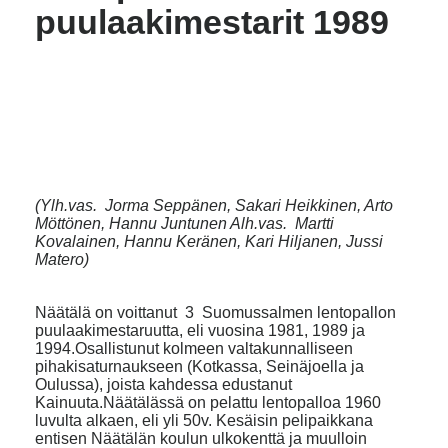
puulaakimestarit 1989
(Ylh.vas. Jorma Seppänen, Sakari Heikkinen, Arto
Möttönen, Hannu Juntunen Alh.vas. Martti
Kovalainen, Hannu Keränen, Kari Hiljanen, Jussi
Matero)
Näätälä on voittanut 3 Suomussalmen lentopallon
puulaakimestaruutta, eli vuosina 1981, 1989 ja
1994.Osallistunut kolmeen valtakunnalliseen
pihakisaturnaukseen (Kotkassa, Seinäjoella ja
Oulussa), joista kahdessa edustanut
Kainuuta.Näätälässä on pelattu lentopalloa 1960
luvulta alkaen, eli yli 50v. Kesäisin pelipaikkana
entisen Näätälän koulun ulkokenttä ja muulloin