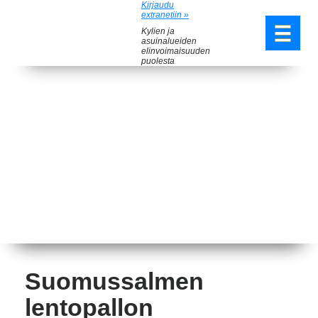
Kirjaudu
extranetiin »
Kylien ja
asuinalueiden
elinvoimaisuuden
puolesta
Suomussalmen
lentopallon