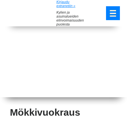
Kirjaudu
extranetiin »
Kylien ja
asuinalueiden
elinvoimaisuuden
puolesta
Mökkivuokraus