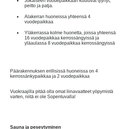
Jokaiseen vuodepaikkaan kuuluvat tyynyt,
peitto ja patja.
Alakerran huoneissa yhteensä 4
vuodepaikkaa
Yläkerrassa kolme huonetta, joissa yhteensä
16 vuodepaikkaa kerrossängyissä ja
yläaulassa 8 vuodepaikkaa kerrossängyissä
Päärakennuksen erillisissä huoneissa on 4
kerrossänkypaikkaa ja 2 vuodepaikkaa
Vuokraajilla pitää olla omat liinavaatteet yöpymistä
varten, niitä ei ole Sopentuvalla!
Sauna ja peseytyminen