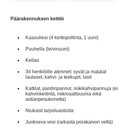
Päärakennuksen keittiö
Kaasuliesi (4 keittopoltinta, 1 uuni)
Puuhella (leivinuuni)
Kellari
34 henkilölle aterimet: syvät ja matalat
lautaset, kahvi- ja teekupit, lasit
Kattilat, paistinpannut, nokikahvipannuja (ei
kahvinkeitintä, mikroaaltouunia eikä
astianpesukonetta)
Niukasti tarjoiluastioita
Juokseva vesi (raikasta porakaivon vettä)