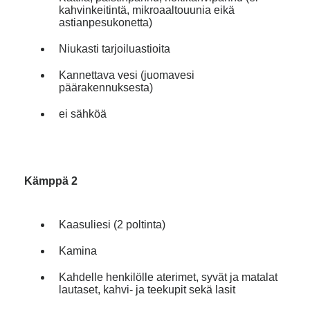
kahvinkeitintä, mikroaaltouunia eikä
astianpesukonetta)
Niukasti tarjoiluastioita
Kannettava vesi (juomavesi
päärakennuksesta)
ei sähköä
Kämppä 2
Kaasuliesi (2 poltinta)
Kamina
Kahdelle henkilölle aterimet, syvät ja matalat
lautaset, kahvi- ja teekupit sekä lasit