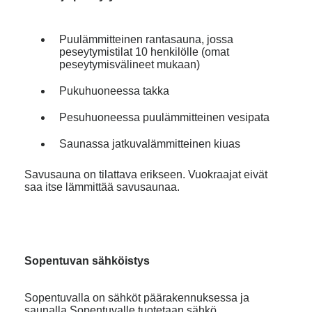
Puulämmitteinen rantasauna, jossa
peseytymistilat 10 henkilölle (omat
peseytymisvälineet mukaan)
Pukuhuoneessa takka
Pesuhuoneessa puulämmitteinen vesipata
Saunassa jatkuvalämmitteinen kiuas
Savusauna on tilattava erikseen. Vuokraajat eivät
saa itse lämmittää savusaunaa.
Sopentuvan sähköistys
Sopentuvalla on sähköt päärakennuksessa ja
saunalla.Sopentuvalle tuotetaan sähkö