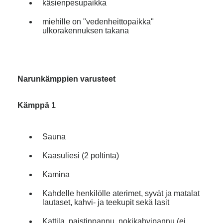
käsienpesupaikka
miehille on "vedenheittopaikka"
ulkorakennuksen takana
Narunkämppien varusteet
Kämppä 1
Sauna
Kaasuliesi (2 poltinta)
Kamina
Kahdelle henkilölle aterimet, syvät ja matalat
lautaset, kahvi- ja teekupit sekä lasit
Kattila, paistinpannu, nokikahvipannu (ei