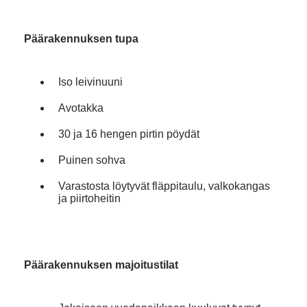
Päärakennuksen tupa
Iso leivinuuni
Avotakka
30 ja 16 hengen pirtin pöydät
Puinen sohva
Varastosta löytyvät fläppitaulu, valkokangas
ja piirtoheitin
Päärakennuksen majoitustilat