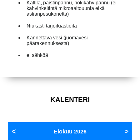
Kattila, paistinpannu, nokikahvipannu (ei
kahvinkeitintä mikroaaltouunia eikä
astianpesukonetta)
Niukasti tarjoiluastioita
Kannettava vesi (juomavesi
päärakennuksesta)
ei sähköä
KALENTERI
Elokuu
2026