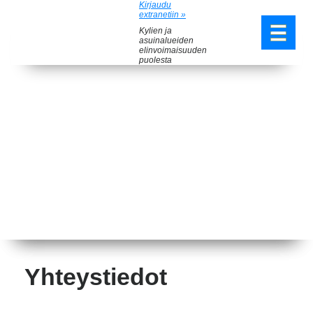
Kirjaudu
extranetiin »
Kylien ja
asuinalueiden
elinvoimaisuuden
puolesta
Yhteystiedot