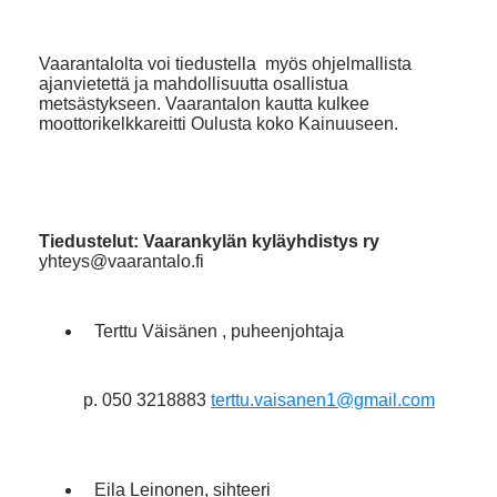
Vaarantalolta voi tiedustella myös ohjelmallista
ajanvietettä ja mahdollisuutta osallistua
metsästykseen. Vaarantalon kautta kulkee
moottorikelkkareitti Oulusta koko Kainuuseen.
Tiedustelut: Vaarankylän kyläyhdistys ry
yhteys@vaarantalo.fi
Terttu Väisänen , puheenjohtaja
p. 050 3218883
terttu.vaisanen1@gmail.com
Eila Leinonen, sihteeri