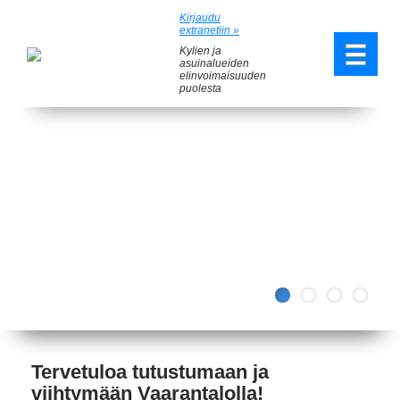
Kirjaudu
extranetiin »
Kylien ja
asuinalueiden
elinvoimaisuuden
puolesta
Previous
Next
Tervetuloa tutustumaan ja
viihtymään Vaarantalolla!