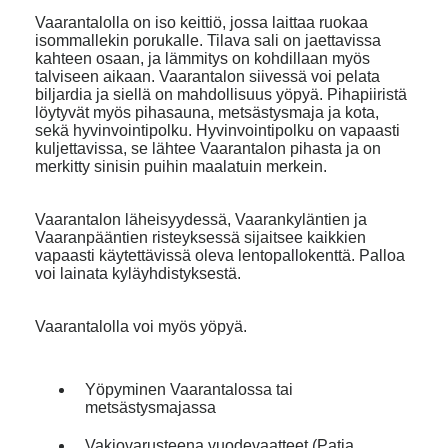
Vaarantalolla on iso keittiö, jossa laittaa ruokaa
isommallekin porukalle. Tilava sali on jaettavissa
kahteen osaan, ja lämmitys on kohdillaan myös
talviseen aikaan. Vaarantalon siivessä voi pelata
biljardia ja siellä on mahdollisuus yöpyä. Pihapiiristä
löytyvät myös pihasauna, metsästysmaja ja kota,
sekä hyvinvointipolku. Hyvinvointipolku on vapaasti
kuljettavissa, se lähtee Vaarantalon pihasta ja on
merkitty sinisin puihin maalatuin merkein.
Vaarantalon läheisyydessä, Vaarankyläntien ja
Vaaranpääntien risteyksessä sijaitsee kaikkien
vapaasti käytettävissä oleva lentopallokenttä. Palloa
voi lainata kyläyhdistyksestä.
Vaarantalolla voi myös yöpyä.
Yöpyminen Vaarantalossa tai
metsästysmajassa
Vakiovarusteena vuodevaatteet (Patja,