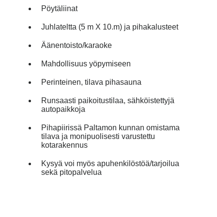
Pöytäliinat
Juhlateltta (5 m X 10.m) ja pihakalusteet
Äänentoisto/karaoke
Mahdollisuus yöpymiseen
Perinteinen, tilava pihasauna
Runsaasti paikoitustilaa, sähköistettyjä
autopaikkoja
Pihapiirissä Paltamon kunnan omistama
tilava ja monipuolisesti varustettu
kotarakennus
Kysyä voi myös apuhenkilöstöä/tarjoilua
sekä pitopalvelua