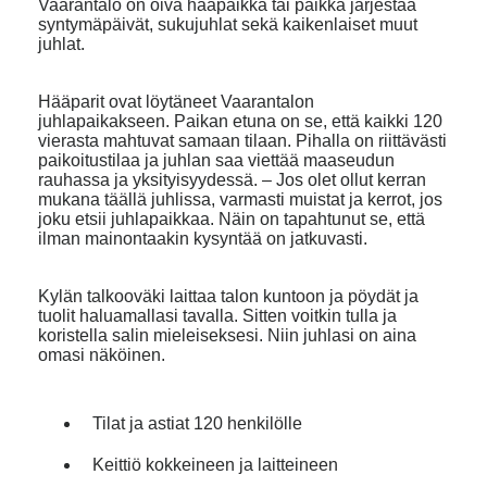
Vaarantalo on oiva hääpaikka tai paikka järjestää
syntymäpäivät, sukujuhlat sekä kaikenlaiset muut
juhlat.
Hääparit ovat löytäneet Vaarantalon
juhlapaikakseen. Paikan etuna on se, että kaikki 120
vierasta mahtuvat samaan tilaan. Pihalla on riittävästi
paikoitustilaa ja juhlan saa viettää maaseudun
rauhassa ja yksityisyydessä. – Jos olet ollut kerran
mukana täällä juhlissa, varmasti muistat ja kerrot, jos
joku etsii juhlapaikkaa. Näin on tapahtunut se, että
ilman mainontaakin kysyntää on jatkuvasti.
Kylän talkooväki laittaa talon kuntoon ja pöydät ja
tuolit haluamallasi tavalla. Sitten voitkin tulla ja
koristella salin mieleiseksesi. Niin juhlasi on aina
omasi näköinen.
Tilat ja astiat 120 henkilölle
Keittiö kokkeineen ja laitteineen