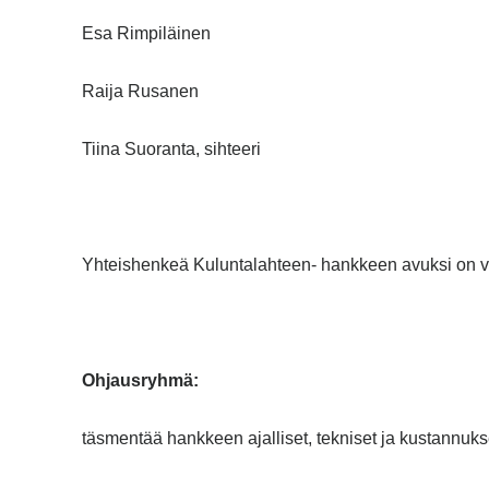
Esa Rimpiläinen
Raija Rusanen
Tiina Suoranta, sihteeri
Yhteishenkeä Kuluntalahteen- hankkeen avuksi on vali
Ohjausryhmä:
täsmentää hankkeen ajalliset, tekniset ja kustannuksel