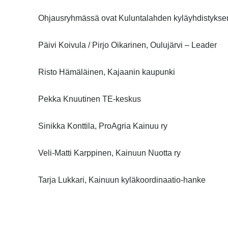
Ohjausryhmässä ovat Kuluntalahden kyläyhdistyksen l
Päivi Koivula / Pirjo Oikarinen, Oulujärvi – Leader
Risto Hämäläinen, Kajaanin kaupunki
Pekka Knuutinen TE-keskus
Sinikka Konttila, ProAgria Kainuu ry
Veli-Matti Karppinen, Kainuun Nuotta ry
Tarja Lukkari, Kainuun kyläkoordinaatio-hanke