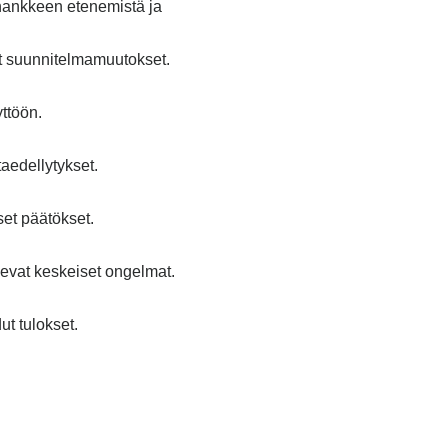
hankkeen etenemistä ja
vät suunnitelmamuutokset.
ttöön.
aedellytykset.
et päätökset.
levat keskeiset ongelmat.
ut tulokset.