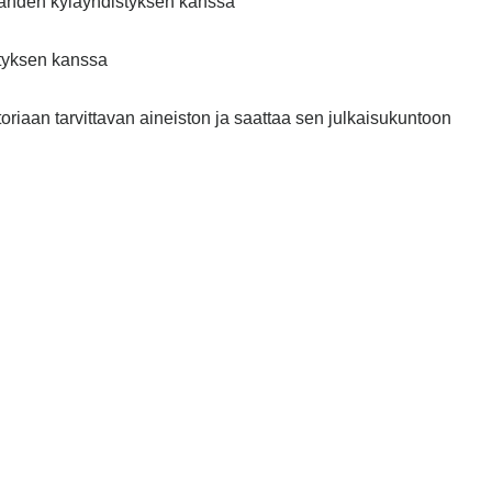
alahden kyläyhdistyksen kanssa
styksen kanssa
iaan tarvittavan aineiston ja saattaa sen julkaisukuntoon