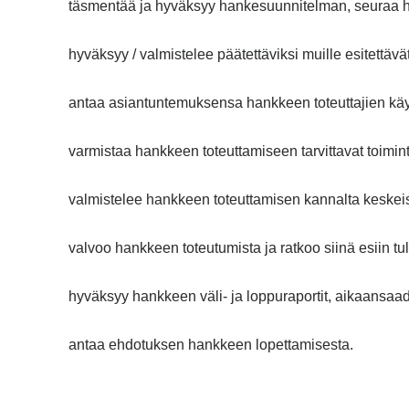
täsmentää ja hyväksyy hankesuunnitelman, seuraa 
hyväksyy / valmistelee päätettäviksi muille esitettä
antaa asiantuntemuksensa hankkeen toteuttajien käy
varmistaa hankkeen toteuttamiseen tarvittavat toimint
valmistelee hankkeen toteuttamisen kannalta keskeis
valvoo hankkeen toteutumista ja ratkoo siinä esiin tu
hyväksyy hankkeen väli- ja loppuraportit, aikaansaad
antaa ehdotuksen hankkeen lopettamisesta.