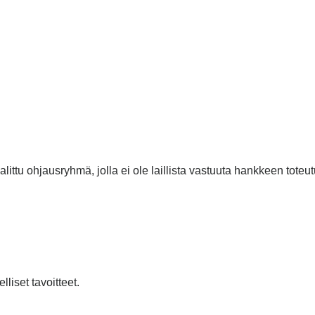
ttu ohjausryhmä, jolla ei ole laillista vastuuta hankkeen toteu
liset tavoitteet.