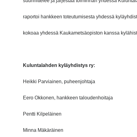
suunnittelee ja järjestää toiminnan yhdessä Kulunt
raportoi hankkeen toteutumisesta yhdessä kyläyhdi
kokoaa yhdessä Kaukametsäopiston kanssa kylähistor
Kuluntalahden kyläyhdistys ry:
Heikki Parviainen, puheenjohtaja
Eero Okkonen, hankkeen taloudenhoitaja
Pentti Kilpeläinen
Minna Mäkäräinen