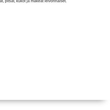
t, pitsat, kukot ja makeat leivonnaiset.