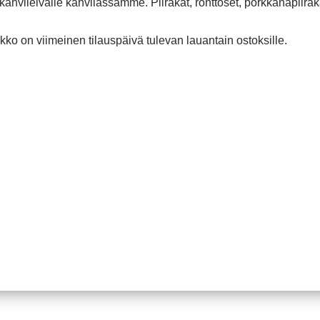
 kahvileivälle kahvilassamme. Piirakat, rönttöset, porkkanapiiraka
ko on viimeinen tilauspäivä tulevan lauantain ostoksille.