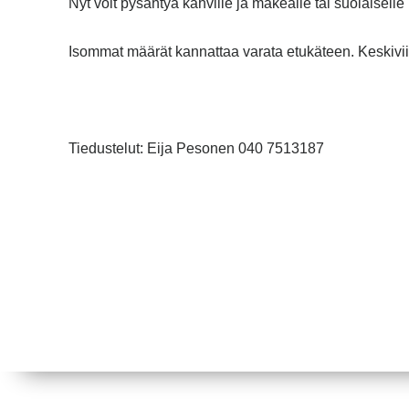
Nyt voit pysähtyä kahville ja makealle tai suolaiselle
Isommat määrät kannattaa varata etukäteen. Keskiviik
Tiedustelut: Eija Pesonen 040 7513187