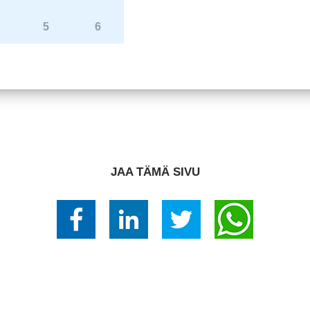
5
6
JAA TÄMÄ SIVU