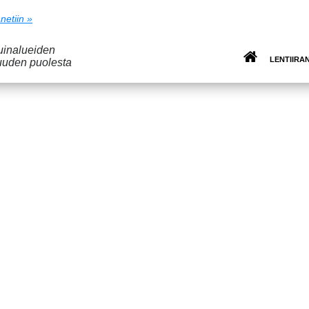
netiin »
suinalueiden
LENTIIRA
uuden puolesta