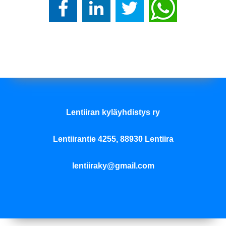
Lentiiran kyläyhdistys ry
Lentiirantie 4255, 88930 Lentiira
lentiiraky@gmail.com