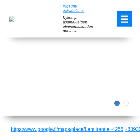
Kirjaudu
extranetiin »
Kylien ja
asuinalueiden
elinvoimaisuuden
puolesta
Previous
Next
https://www.google.fi/maps/place/Lentiirantie+4255,