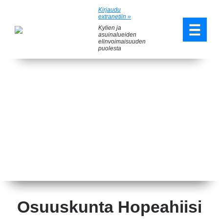
Kirjaudu
extranetiin »
Kylien ja
asuinalueiden
elinvoimaisuuden
puolesta
Osuuskunta Hopeahiisi