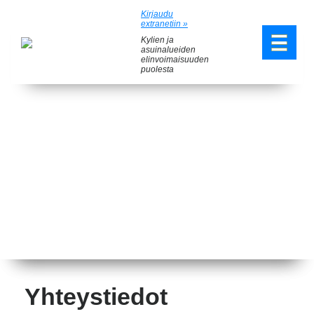
Kirjaudu
extranetiin »
Kylien ja
asuinalueiden
elinvoimaisuuden
puolesta
Yhteystiedot