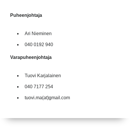
Puheenjohtaja
Ari Nieminen
040 0192 940
Varapuheenjohtaja
Tuovi Karjalainen
040 7177 254
tuovi.ma(at)gmail.com