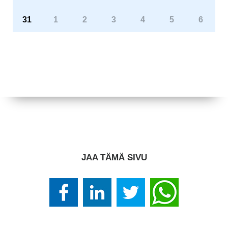
31
1
2
3
4
5
6
JAA TÄMÄ SIVU