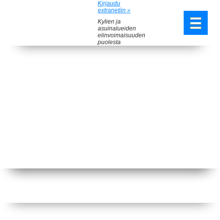
Kirjaudu
extranetiin »
Kylien ja
asuinalueiden
elinvoimaisuuden
puolesta