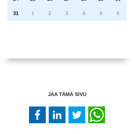
31
1
2
3
4
5
6
JAA TÄMÄ SIVU