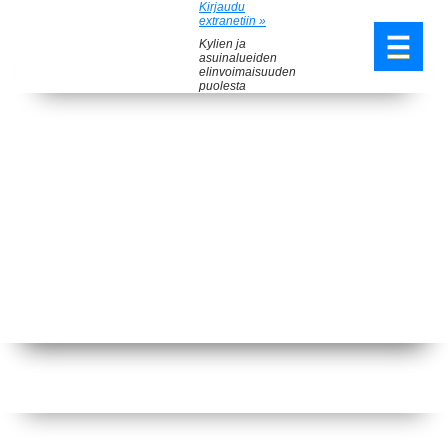
Kirjaudu
extranetiin »
Kylien ja
asuinalueiden
elinvoimaisuuden
puolesta