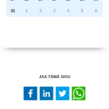
31
1
2
3
4
5
6
JAA TÄMÄ SIVU