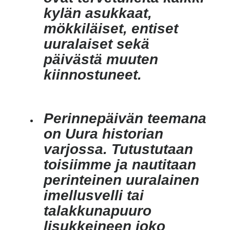
kylän asukkaat,
mökkiläiset, entiset
uuralaiset sekä
päivästä muuten
kiinnostuneet.
Perinnepäivän teemana
on Uura historian
varjossa. Tutustutaan
toisiimme ja nautitaan
perinteinen uuralainen
imellusvelli tai
talakkunapuuro
lisukkeineen joko