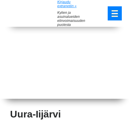
Kirjaudu
extranetiin »
Kylien ja
asuinalueiden
elinvoimaisuuden
puolesta
Uura-Iijärvi