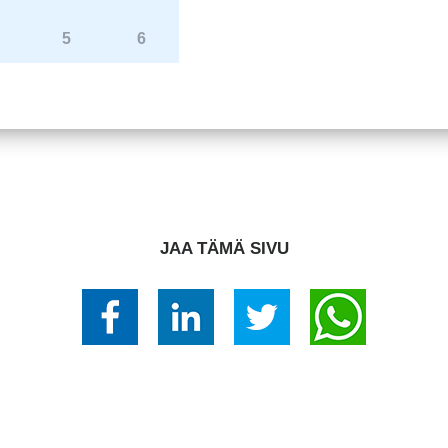
5
6
JAA TÄMÄ SIVU