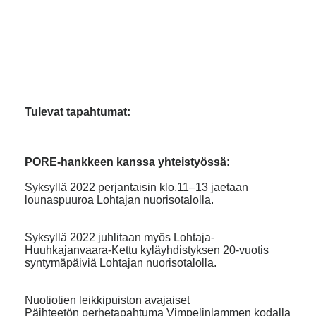
Tulevat tapahtumat:
PORE-hankkeen kanssa yhteistyössä:
Syksyllä 2022 perjantaisin klo.11–13 jaetaan
lounaspuuroa Lohtajan nuorisotalolla.
Syksyllä 2022 juhlitaan myös Lohtaja-
Huuhkajanvaara-Kettu kyläyhdistyksen 20-vuotis
syntymäpäiviä Lohtajan nuorisotalolla.
Nuotiotien leikkipuiston avajaiset
Päihteetön perhetapahtuma Vimpelinlammen kodalla