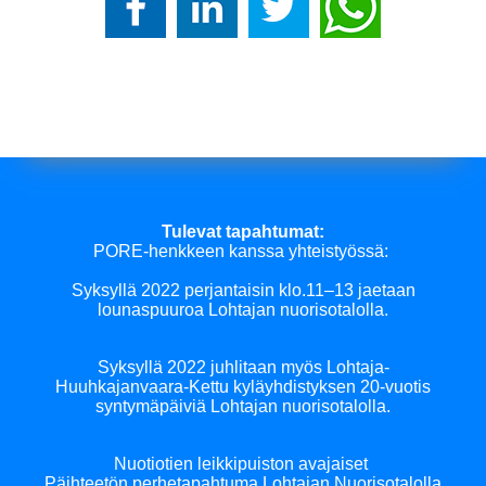
Tulevat tapahtumat:
PORE-henkkeen kanssa yhteistyössä:
Syksyllä 2022 perjantaisin klo.11–13 jaetaan
lounaspuuroa Lohtajan nuorisotalolla.
Syksyllä 2022 juhlitaan myös Lohtaja-
Huuhkajanvaara-Kettu kyläyhdistyksen 20-vuotis
syntymäpäiviä Lohtajan nuorisotalolla.
Nuotiotien leikkipuiston avajaiset
Päihteetön perhetapahtuma Lohtajan Nuorisotalolla