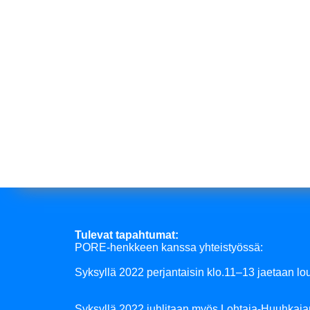
Tulevat tapahtumat:
PORE-henkkeen kanssa yhteistyössä:
Syksyllä 2022 perjantaisin klo.11–13 jaetaan lo
Syksyllä 2022 juhlitaan myös Lohtaja-Huuhkajan