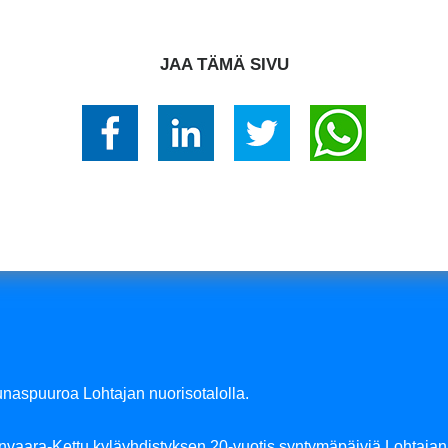
JAA TÄMÄ SIVU
unaspuuroa Lohtajan nuorisotalolla.
vaara-Kettu kyläyhdistyksen 20-vuotis syntymäpäiviä Lohtajan 