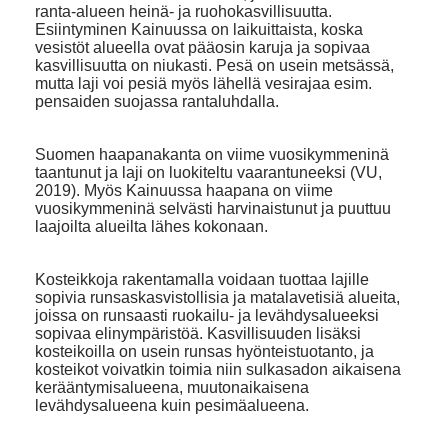
ranta-alueen heinä- ja ruohokasvillisuutta.
Esiintyminen Kainuussa on laikuittaista, koska
vesistöt alueella ovat pääosin karuja ja sopivaa
kasvillisuutta on niukasti. Pesä on usein metsässä,
mutta laji voi pesiä myös lähellä vesirajaa esim.
pensaiden suojassa rantaluhdalla.
Suomen haapanakanta on viime vuosikymmeninä
taantunut ja laji on luokiteltu vaarantuneeksi (VU,
2019). Myös Kainuussa haapana on viime
vuosikymmeninä selvästi harvinaistunut ja puuttuu
laajoilta alueilta lähes kokonaan.
Kosteikkoja rakentamalla voidaan tuottaa lajille
sopivia runsaskasvistollisia ja matalavetisiä alueita,
joissa on runsaasti ruokailu- ja levähdysalueeksi
sopivaa elinympäristöä. Kasvillisuuden lisäksi
kosteikoilla on usein runsas hyönteistuotanto, ja
kosteikot voivatkin toimia niin sulkasadon aikaisena
kerääntymisalueena, muutonaikaisena
levähdysalueena kuin pesimäalueena.