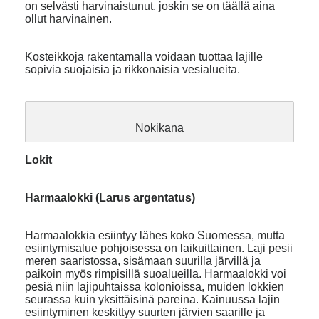
on selvästi harvinaistunut, joskin se on täällä aina
ollut harvinainen.
Kosteikkoja rakentamalla voidaan tuottaa lajille
sopivia suojaisia ja rikkonaisia vesialueita.
Nokikana
Lokit
Harmaalokki (Larus argentatus)
Harmaalokkia esiintyy lähes koko Suomessa, mutta
esiintymisalue pohjoisessa on laikuittainen. Laji pesii
meren saaristossa, sisämaan suurilla järvillä ja
paikoin myös rimpisillä suoalueilla. Harmaalokki voi
pesiä niin lajipuhtaissa kolonioissa, muiden lokkien
seurassa kuin yksittäisinä pareina. Kainuussa lajin
esiintyminen keskittyy suurten järvien saarille ja