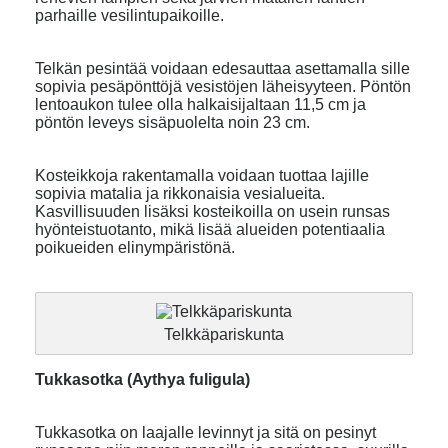
parhaille vesilintupaikoille.
Telkän pesintää voidaan edesauttaa asettamalla sille
sopivia pesäpönttöjä vesistöjen läheisyyteen. Pöntön
lentoaukon tulee olla halkaisijaltaan 11,5 cm ja
pöntön leveys sisäpuolelta noin 23 cm.
Kosteikkoja rakentamalla voidaan tuottaa lajille
sopivia matalia ja rikkonaisia vesialueita.
Kasvillisuuden lisäksi kosteikoilla on usein runsas
hyönteistuotanto, mikä lisää alueiden potentiaalia
poikueiden elinympäristönä.
Telkkäpariskunta
Tukkasotka (Aythya fuligula)
Tukkasotka on laajalle levinnyt ja sitä on pesinyt