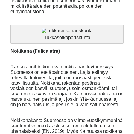
lisäksi kosteikoilla on usein runsas hyönteistuotanto,
mikä lisää alueiden potentiaalia poikueiden
elinympäristönä.
Tukkasotkapariskunta
Nokikana (Fulica atra)
Rantakanoihin kuuluvan nokikanan levinneisyys
Suomessa on eteläpainotteinen. Lajia esiintyy
rehevillä lintuvesillä, joilla on runsaasti peitteistä
kasvillisuutta. Nokikana rakentaa pesänsä
vesialueen kasvillisuuteen, usein osmankäämi- tai
järviruokokasvuston suojaan. Kainuussa nokikana on
harvalukuinen pesimälaji, joskin Ylä-Kainuussa laji
on jo harvinaisuus ja pesii siellä vain satunnaisesti.
Nokikanakanta Suomessa on viime vuosikymmeninä
taantunut voimakkaasti ja laji on luokiteltu erittäin
uhanalaiseksi (EN, 2019). Myös Kainuussa nokikana