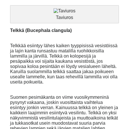
Taviuros
Telkkä (Bucephala clangula)
Telkkää esiintyy lähes kaiken tyyppisissä vesistöissä
ja lajin kanta runsastuu matalilla ruohikkoisilla
lammilla ja järvillä. Telkkä on kolopesijä ja
pesäpaikka voi sijaita kaukana vesistöstä, jos
sopivaa koloa pesintään ei löydy vesialueen läheltä.
Karuilla suolammilla telkkä saattaa jakaa poikueen
usealle lammelle, kun taas rehevillä lammilla voi olla
useita poikueita.
Suomen pesimäkanta on viime vuosikymmeninä
pysynyt vakaana, joskin vuosittaista vaihtelua
esiintyy jonkin verran. Kainuussa telkkä on yleinen ja
kaikkein laajimmin esiintyvä vesilintu. Telkkä on yksi
näkyvimmistä vesilintulajeista ja muuttoaikoina telkät
ja tukkasotkat usein muodostavat suuria parvia
rehevien lampien sekä järvien matalien lahtien