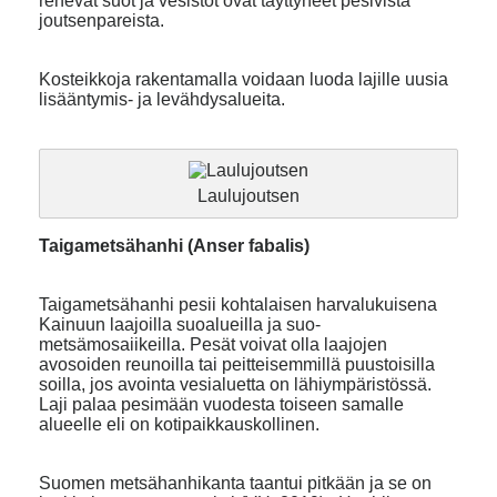
rehevät suot ja vesistöt ovat täyttyneet pesivistä
joutsenpareista.
Kosteikkoja rakentamalla voidaan luoda lajille uusia
lisääntymis- ja levähdysalueita.
Laulujoutsen
Taigametsähanhi (Anser fabalis)
Taigametsähanhi pesii kohtalaisen harvalukuisena
Kainuun laajoilla suoalueilla ja suo-
metsämosaiikeilla. Pesät voivat olla laajojen
avosoiden reunoilla tai peitteisemmillä puustoisilla
soilla, jos avointa vesialuetta on lähiympäristössä.
Laji palaa pesimään vuodesta toiseen samalle
alueelle eli on kotipaikkauskollinen.
Suomen metsähanhikanta taantui pitkään ja se on