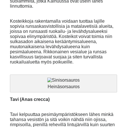
suolammilta, jotka Kainuussa ovat usein lähes
linnuttomia.
Kosteikkoja rakentamalla voidaan tuottaa lajille
sopivia runsaskasvistollisia ja matalavetisiä alueita,
joissa on runsaasti ruokailu- ja levähdysalueeksi
sopivaa elinympäristöä. Kosteikot voivat toimia niin
sulkasadon aikaisena kerääntymisalueena,
muutonaikaisena levähdysalueena kuin
pesimäalueena. Rikkonainen vesialue ja runsas
kasvillisuus tarjoavat suojaa ja siten turvallista
ruokailualuetta myös poikueille.
Heinäsorsauros
Tavi (Anas crecca)
Tavi kelpuuttaa pesimäympäristökseen lähes minkä
tahansa vesistön ja sitä voikin nähdä niin ojissa,
rimpisoilla, pienillä rehevillä lintujärvillä kuin suurten