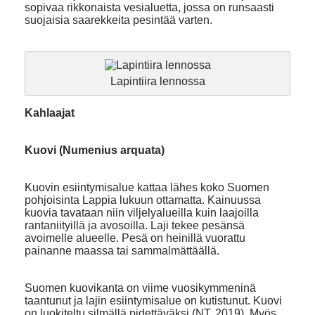
sopivaa rikkonaista vesialuetta, jossa on runsaasti
suojaisia saarekkeita pesintää varten.
Lapintiira lennossa
Kahlaajat
Kuovi (Numenius arquata)
Kuovin esiintymisalue kattaa lähes koko Suomen
pohjoisinta Lappia lukuun ottamatta. Kainuussa
kuovia tavataan niin viljelyalueilla kuin laajoilla
rantaniityillä ja avosoilla. Laji tekee pesänsä
avoimelle alueelle. Pesä on heinillä vuorattu
painanne maassa tai sammalmättäällä.
Suomen kuovikanta on viime vuosikymmeninä
taantunut ja lajin esiintymisalue on kutistunut. Kuovi
on luokiteltu silmällä pidettäväksi (NT, 2019). Myös