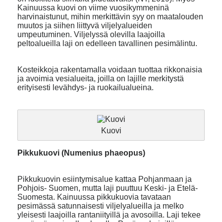
Kainuussa kuovi on viime vuosikymmeninä
harvinaistunut, mihin merkittävin syy on maatalouden
muutos ja siihen liittyvä viljelyalueiden
umpeutuminen. Viljelyssä olevilla laajoilla
peltoalueilla laji on edelleen tavallinen pesimälintu.
Kosteikkoja rakentamalla voidaan tuottaa rikkonaisia
ja avoimia vesialueita, joilla on lajille merkitystä
erityisesti levähdys- ja ruokailualueina.
Kuovi
Pikkukuovi (Numenius phaeopus)
Pikkukuovin esiintymisalue kattaa Pohjanmaan ja
Pohjois- Suomen, mutta laji puuttuu Keski- ja Etelä-
Suomesta. Kainuussa pikkukuovia tavataan
pesimässä satunnaisesti viljelyalueilla ja melko
yleisesti laajoilla rantaniityillä ja avosoilla. Laji tekee