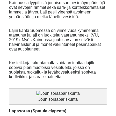
Kainuussa tyypillisiä jouhisorsan pesimäympäristöjä
ovat nevojen rimmet sekä sara- ja kortteikkorantaiset
lammet ja järvet. Laji pesii yleensä avoimeen
ympäristöön ja melko lähelle vesistöä.
Lajin kanta Suomessa on viime vuosikymmeninä
taantunut ja laji on luokiteltu vaarantuneeksi (VU,
2019). Myös Kainuussa jouhisorsa on selvästi
harvinaistunut ja monet vakiintuneet pesimäpaikat
ovat autioituneet.
Kosteikkoja rakentamalla voidaan tuottaa lajille
sopivia pienimuotoisia vesialueita, joissa on
suojaista ruokailu- ja levähdysalueeksi sopivaa
kortteikko- ja saraikkoaluetta.
Jouhisorsapariskunta
Lapasorsa (Spatula clypeata)