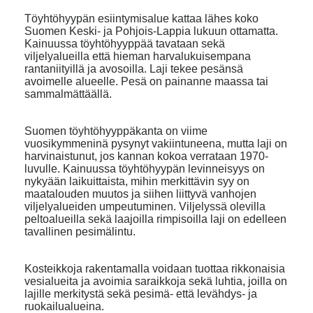
Töyhtöhyypän esiintymisalue kattaa lähes koko
Suomen Keski- ja Pohjois-Lappia lukuun ottamatta.
Kainuussa töyhtöhyyppää tavataan sekä
viljelyalueilla että hieman harvalukuisempana
rantaniityillä ja avosoilla. Laji tekee pesänsä
avoimelle alueelle. Pesä on painanne maassa tai
sammalmättäällä.
Suomen töyhtöhyyppäkanta on viime
vuosikymmeninä pysynyt vakiintuneena, mutta laji on
harvinaistunut, jos kannan kokoa verrataan 1970-
luvulle. Kainuussa töyhtöhyypän levinneisyys on
nykyään laikuittaista, mihin merkittävin syy on
maatalouden muutos ja siihen liittyvä vanhojen
viljelyalueiden umpeutuminen. Viljelyssä olevilla
peltoalueilla sekä laajoilla rimpisoilla laji on edelleen
tavallinen pesimälintu.
Kosteikkoja rakentamalla voidaan tuottaa rikkonaisia
vesialueita ja avoimia saraikkoja sekä luhtia, joilla on
lajille merkitystä sekä pesimä- että levähdys- ja
ruokailualueina.