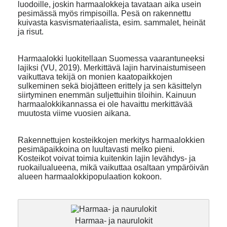
luodoille, joskin harmaalokkeja tavataan aika usein
pesimässä myös rimpisoilla. Pesä on rakennettu
kuivasta kasvismateriaalista, esim. sammalet, heinät
ja risut.
Harmaalokki luokitellaan Suomessa vaarantuneeksi
lajiksi (VU, 2019). Merkittävä lajin harvinaistumiseen
vaikuttava tekijä on monien kaatopaikkojen
sulkeminen sekä biojätteen erittely ja sen käsittelyn
siirtyminen enemmän suljettuihin tiloihin. Kainuun
harmaalokkikannassa ei ole havaittu merkittävää
muutosta viime vuosien aikana.
Rakennettujen kosteikkojen merkitys harmaalokkien
pesimäpaikkoina on luultavasti melko pieni.
Kosteikot voivat toimia kuitenkin lajin levähdys- ja
ruokailualueena, mikä vaikuttaa osaltaan ympäröivän
alueen harmaalokkipopulaation kokoon.
Harmaa- ja naurulokit