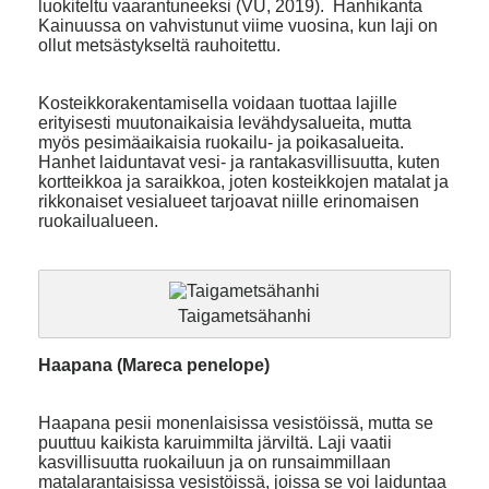
luokiteltu vaarantuneeksi (VU, 2019). Hanhikanta
Kainuussa on vahvistunut viime vuosina, kun laji on
ollut metsästykseltä rauhoitettu.
Kosteikkorakentamisella voidaan tuottaa lajille
erityisesti muutonaikaisia levähdysalueita, mutta
myös pesimäaikaisia ruokailu- ja poikasalueita.
Hanhet laiduntavat vesi- ja rantakasvillisuutta, kuten
kortteikkoa ja saraikkoa, joten kosteikkojen matalat ja
rikkonaiset vesialueet tarjoavat niille erinomaisen
ruokailualueen.
Taigametsähanhi
Haapana (Mareca penelope)
Haapana pesii monenlaisissa vesistöissä, mutta se
puuttuu kaikista karuimmilta järviltä. Laji vaatii
kasvillisuutta ruokailuun ja on runsaimmillaan
matalarantaisissa vesistöissä, joissa se voi laiduntaa