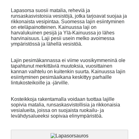
Lapasorsa suosii matalia, reheviä ja
runsaskasvistoisia vesistöjä, jotka tarjoavat suojaa ja
rikkonaista vesipintaa. Suomessa lajin esiintyminen
on eteläpainotteinen. Kainuussa laji on
harvalukuinen pesijä ja Ylä-Kainuussa jo lähes
harvinaisuus. Laji pesii usein melko avoimessa
ympäristössä ja lähellä vesistöä.
Lajin pesimäkannassa ei viime vuosikymmeninä ole
tapahtunut merkittäviä muutoksia, vuosittainen
kannan vaihtelu on kuitenkin suurta. Kainuussa lajin
esiintyminen pesimäaikana keskittyy parhaille
lintukosteikoille ja -järville.
Kosteikkoja rakentamalla voidaan tuottaa lajille
sopivia matalia, runsaskasvistollisia ja rikkonaisia
vesialueita, joissa on suojaista ruokailu- ja
levähdysalueeksi sopivaa elinympäristöä.