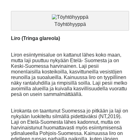
Töyhtöhyyppä
Liro (Tringa glareola)
Liron esiintymisalue on kattanut lähes koko maan,
mutta laji puuttuu nykyään Etelä- Suomesta ja on
Keski-Suomessa harvinainen. Laji pesii
monenlaisilla kosteikoilla, kasvittuneilla vesistöjen
reunoilla ja suoalueilla. Kainuussa liro on tyypillinen
näky rantaluhdilla ja rimpisillä soilla. Laji pesii melko
avoimilla alueilla ja kuivalla kasvillisuudella vuorattu
pesä on usein sammalmättäällä.
Lirokanta on taantunut Suomessa jo pitkään ja laji on
nykyään luokiteltu silmällä pidettäväksi (NT,2019).
Laji on Etelä-Suomesta lähes kadonnut, mutta on
harvinaistunut huomattavasti myös esiintymisensä
ydinalueella Pohjois-Suomessa. Kainuussa liro on
edelleen runsas parhailla paikoilla, kuten järvien