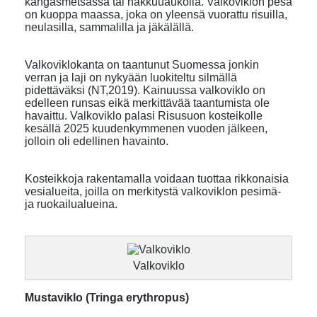
kangasmetsässä tai hakkuuaukolla. Valkoviklon pesä
on kuoppa maassa, joka on yleensä vuorattu risuilla,
neulasilla, sammalilla ja jäkälällä.
Valkoviklokanta on taantunut Suomessa jonkin
verran ja laji on nykyään luokiteltu silmällä
pidettäväksi (NT,2019). Kainuussa valkoviklo on
edelleen runsas eikä merkittävää taantumista ole
havaittu. Valkoviklo palasi Risusuon kosteikolle
kesällä 2025 kuudenkymmenen vuoden jälkeen,
jolloin oli edellinen havainto.
Kosteikkoja rakentamalla voidaan tuottaa rikkonaisia
vesialueita, joilla on merkitystä valkoviklon pesimä-
ja ruokailualueina.
Valkoviklo
Mustaviklo (Tringa erythropus)