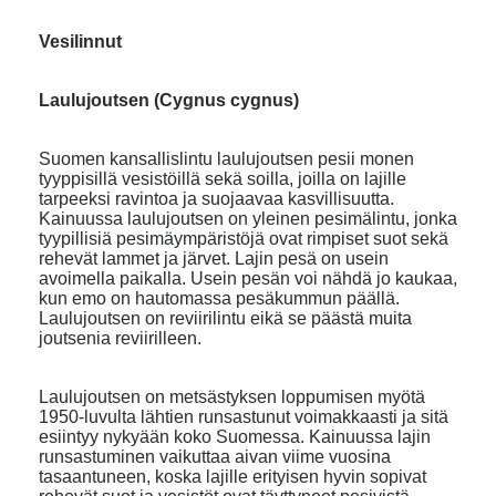
Vesilinnut
Laulujoutsen (Cygnus cygnus)
Suomen kansallislintu laulujoutsen pesii monen
tyyppisillä vesistöillä sekä soilla, joilla on lajille
tarpeeksi ravintoa ja suojaavaa kasvillisuutta.
Kainuussa laulujoutsen on yleinen pesimälintu, jonka
tyypillisiä pesimäympäristöjä ovat rimpiset suot sekä
rehevät lammet ja järvet. Lajin pesä on usein
avoimella paikalla. Usein pesän voi nähdä jo kaukaa,
kun emo on hautomassa pesäkummun päällä.
Laulujoutsen on reviirilintu eikä se päästä muita
joutsenia reviirilleen.
Laulujoutsen on metsästyksen loppumisen myötä
1950-luvulta lähtien runsastunut voimakkaasti ja sitä
esiintyy nykyään koko Suomessa. Kainuussa lajin
runsastuminen vaikuttaa aivan viime vuosina
tasaantuneen, koska lajille erityisen hyvin sopivat