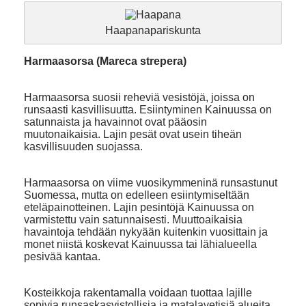
Haapanapariskunta
Harmaasorsa (Mareca strepera)
Harmaasorsa suosii reheviä vesistöjä, joissa on
runsaasti kasvillisuutta. Esiintyminen Kainuussa on
satunnaista ja havainnot ovat pääosin
muutonaikaisia. Lajin pesät ovat usein tiheän
kasvillisuuden suojassa.
Harmaasorsa on viime vuosikymmeninä runsastunut
Suomessa, mutta on edelleen esiintymiseltään
eteläpainotteinen. Lajin pesintöjä Kainuussa on
varmistettu vain satunnaisesti. Muuttoaikaisia
havaintoja tehdään nykyään kuitenkin vuosittain ja
monet niistä koskevat Kainuussa tai lähialueella
pesivää kantaa.
Kosteikkoja rakentamalla voidaan tuottaa lajille
sopivia runsaskasvistollisia ja matalavetisiä alueita,