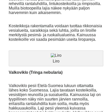
rehevillä rantaluhdilla, lintukosteikoilla ja rimpisoilla.
Muilla biotoopeilla lajia näkee nykyään paljon
harvemmin kuin aikaisemmin.
Kosteikkoja rakentamalla voidaan tuottaa rikkonaisia
vesialueita, saraikkoja sekä luhtia, joilla on liroille
merkitystä pesimä- ja ruokailualueina. Kainuussa
kosteikoille voi saada pesimään useita liropareja.
Liro
Valkoviklo (Tringa nebularia)
Valkoviklo pesii Etelä-Suomea lukuun ottamatta
lähes koko Suomessa. Lajia tavataan kosteikoilla,
vesistöjen reunoilla ja suoalueilla. Kainuussa laji on
tyypillinen näky niin suurten järvien rannoilla,
erilaisilla rantaluhdilla kuin soilla, mutta myös
hakkuuaukoilla. Laji pesii yleensä kuivassa