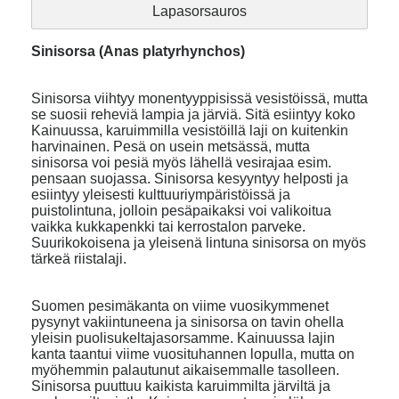
Lapasorsauros
Sinisorsa (Anas platyrhynchos)
Sinisorsa viihtyy monentyyppisissä vesistöissä, mutta
se suosii reheviä lampia ja järviä. Sitä esiintyy koko
Kainuussa, karuimmilla vesistöillä laji on kuitenkin
harvinainen. Pesä on usein metsässä, mutta
sinisorsa voi pesiä myös lähellä vesirajaa esim.
pensaan suojassa. Sinisorsa kesyyntyy helposti ja
esiintyy yleisesti kulttuuriympäristöissä ja
puistolintuna, jolloin pesäpaikaksi voi valikoitua
vaikka kukkapenkki tai kerrostalon parveke.
Suurikokoisena ja yleisenä lintuna sinisorsa on myös
tärkeä riistalaji.
Suomen pesimäkanta on viime vuosikymmenet
pysynyt vakiintuneena ja sinisorsa on tavin ohella
yleisin puolisukeltajasorsamme. Kainuussa lajin
kanta taantui viime vuosituhannen lopulla, mutta on
myöhemmin palautunut aikaisemmalle tasolleen.
Sinisorsa puuttuu kaikista karuimmilta järviltä ja