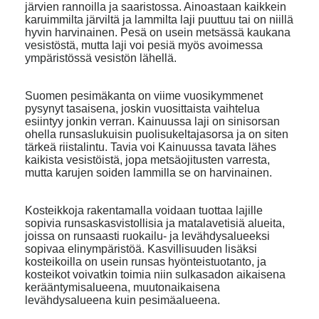
järvien rannoilla ja saaristossa. Ainoastaan kaikkein
karuimmilta järviltä ja lammilta laji puuttuu tai on niillä
hyvin harvinainen. Pesä on usein metsässä kaukana
vesistöstä, mutta laji voi pesiä myös avoimessa
ympäristössä vesistön lähellä.
Suomen pesimäkanta on viime vuosikymmenet
pysynyt tasaisena, joskin vuosittaista vaihtelua
esiintyy jonkin verran. Kainuussa laji on sinisorsan
ohella runsaslukuisin puolisukeltajasorsa ja on siten
tärkeä riistalintu. Tavia voi Kainuussa tavata lähes
kaikista vesistöistä, jopa metsäojitusten varresta,
mutta karujen soiden lammilla se on harvinainen.
Kosteikkoja rakentamalla voidaan tuottaa lajille
sopivia runsaskasvistollisia ja matalavetisiä alueita,
joissa on runsaasti ruokailu- ja levähdysalueeksi
sopivaa elinympäristöä. Kasvillisuuden lisäksi
kosteikoilla on usein runsas hyönteistuotanto, ja
kosteikot voivatkin toimia niin sulkasadon aikaisena
kerääntymisalueena, muutonaikaisena
levähdysalueena kuin pesimäalueena.