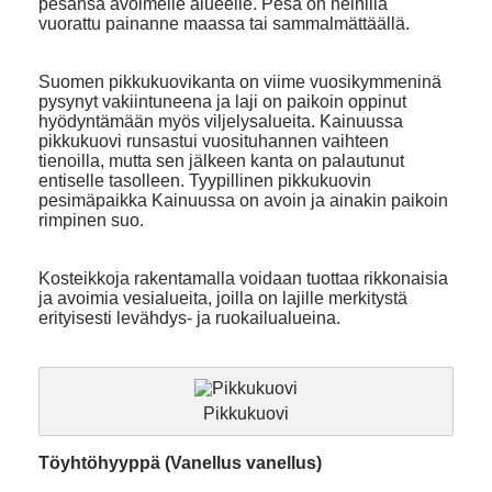
pesänsä avoimelle alueelle. Pesä on heinillä
vuorattu painanne maassa tai sammalmättäällä.
Suomen pikkukuovikanta on viime vuosikymmeninä
pysynyt vakiintuneena ja laji on paikoin oppinut
hyödyntämään myös viljelysalueita. Kainuussa
pikkukuovi runsastui vuosituhannen vaihteen
tienoilla, mutta sen jälkeen kanta on palautunut
entiselle tasolleen. Tyypillinen pikkukuovin
pesimäpaikka Kainuussa on avoin ja ainakin paikoin
rimpinen suo.
Kosteikkoja rakentamalla voidaan tuottaa rikkonaisia
ja avoimia vesialueita, joilla on lajille merkitystä
erityisesti levähdys- ja ruokailualueina.
Pikkukuovi
Töyhtöhyyppä (Vanellus vanellus)