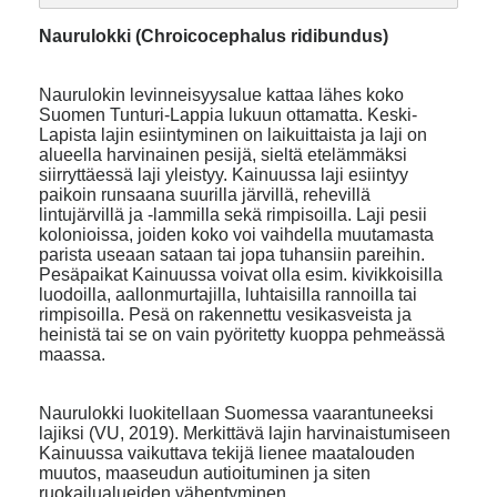
Naurulokki (Chroicocephalus ridibundus)
Naurulokin levinneisyysalue kattaa lähes koko
Suomen Tunturi-Lappia lukuun ottamatta. Keski-
Lapista lajin esiintyminen on laikuittaista ja laji on
alueella harvinainen pesijä, sieltä etelämmäksi
siirryttäessä laji yleistyy. Kainuussa laji esiintyy
paikoin runsaana suurilla järvillä, rehevillä
lintujärvillä ja -lammilla sekä rimpisoilla. Laji pesii
kolonioissa, joiden koko voi vaihdella muutamasta
parista useaan sataan tai jopa tuhansiin pareihin.
Pesäpaikat Kainuussa voivat olla esim. kivikkoisilla
luodoilla, aallonmurtajilla, luhtaisilla rannoilla tai
rimpisoilla. Pesä on rakennettu vesikasveista ja
heinistä tai se on vain pyöritetty kuoppa pehmeässä
maassa.
Naurulokki luokitellaan Suomessa vaarantuneeksi
lajiksi (VU, 2019). Merkittävä lajin harvinaistumiseen
Kainuussa vaikuttava tekijä lienee maatalouden
muutos, maaseudun autioituminen ja siten
ruokailualueiden vähentyminen.