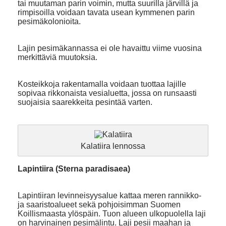
tai muutaman parin voimin, mutta suurilla järvillä ja
rimpisoilla voidaan tavata usean kymmenen parin
pesimäkolonioita.
Lajin pesimäkannassa ei ole havaittu viime vuosina
merkittäviä muutoksia.
Kosteikkoja rakentamalla voidaan tuottaa lajille
sopivaa rikkonaista vesialuetta, jossa on runsaasti
suojaisia saarekkeita pesintää varten.
Kalatiira lennossa
Lapintiira (Sterna paradisaea)
Lapintiiran levinneisyysalue kattaa meren rannikko-
ja saaristoalueet sekä pohjoisimman Suomen
Koillismaasta ylöspäin. Tuon alueen ulkopuolella laji
on harvinainen pesimälintu. Laji pesii maahan ja