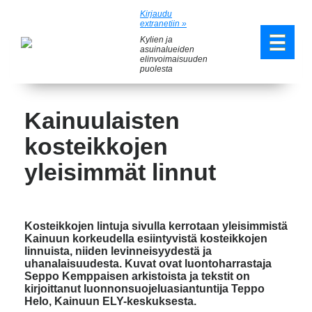
Kirjaudu
extranetiin »
Kylien ja
asuinalueiden
elinvoimaisuuden
puolesta
Kainuulaisten
kosteikkojen
yleisimmät linnut
Kosteikkojen lintuja sivulla kerrotaan yleisimmistä
Kainuun korkeudella esiintyvistä kosteikkojen
linnuista, niiden levinneisyydestä ja
uhanalaisuudesta. Kuvat ovat luontoharrastaja
Seppo Kemppaisen arkistoista ja tekstit on
kirjoittanut luonnonsuojeluasiantuntija Teppo
Helo, Kainuun ELY-keskuksesta.