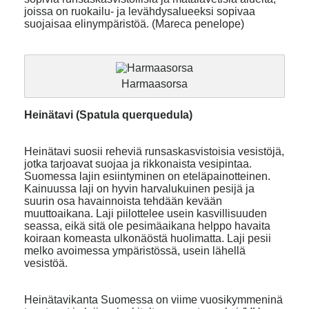
joissa on ruokailu- ja levähdysalueeksi sopivaa
suojaisaa elinympäristöä. (Mareca penelope)
Harmaasorsa
Heinätavi (Spatula querquedula)
Heinätavi suosii reheviä runsaskasvistoisia vesistöjä,
jotka tarjoavat suojaa ja rikkonaista vesipintaa.
Suomessa lajin esiintyminen on eteläpainotteinen.
Kainuussa laji on hyvin harvalukuinen pesijä ja
suurin osa havainnoista tehdään kevään
muuttoaikana. Laji piilottelee usein kasvillisuuden
seassa, eikä sitä ole pesimäaikana helppo havaita
koiraan komeasta ulkonäöstä huolimatta. Laji pesii
melko avoimessa ympäristössä, usein lähellä
vesistöä.
Heinätavikanta Suomessa on viime vuosikymmeninä