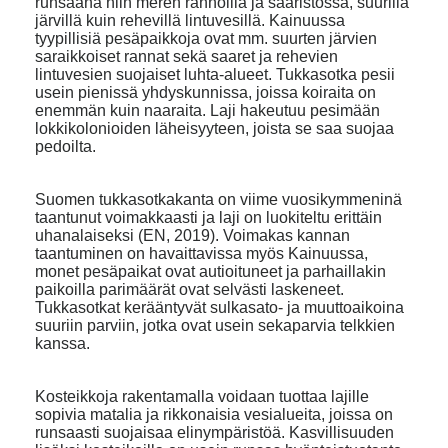
runsaana niin meren rannoilla ja saaristossa, suurilla
järvillä kuin rehevillä lintuvesillä. Kainuussa
tyypillisiä pesäpaikkoja ovat mm. suurten järvien
saraikkoiset rannat sekä saaret ja rehevien
lintuvesien suojaiset luhta-alueet. Tukkasotka pesii
usein pienissä yhdyskunnissa, joissa koiraita on
enemmän kuin naaraita. Laji hakeutuu pesimään
lokkikolonioiden läheisyyteen, joista se saa suojaa
pedoilta.
Suomen tukkasotkakanta on viime vuosikymmeninä
taantunut voimakkaasti ja laji on luokiteltu erittäin
uhanalaiseksi (EN, 2019). Voimakas kannan
taantuminen on havaittavissa myös Kainuussa,
monet pesäpaikat ovat autioituneet ja parhaillakin
paikoilla parimäärät ovat selvästi laskeneet.
Tukkasotkat kerääntyvät sulkasato- ja muuttoaikoina
suuriin parviin, jotka ovat usein sekaparvia telkkien
kanssa.
Kosteikkoja rakentamalla voidaan tuottaa lajille
sopivia matalia ja rikkonaisia vesialueita, joissa on
runsaasti suojaisaa elinympäristöä. Kasvillisuuden