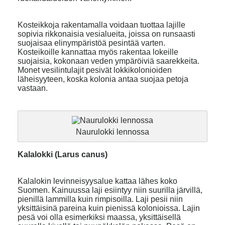
Kosteikkoja rakentamalla voidaan tuottaa lajille
sopivia rikkonaisia vesialueita, joissa on runsaasti
suojaisaa elinympäristöä pesintää varten.
Kosteikoille kannattaa myös rakentaa lokeille
suojaisia, kokonaan veden ympäröiviä saarekkeita.
Monet vesilintulajit pesivät lokkikolonioiden
läheisyyteen, koska kolonia antaa suojaa petoja
vastaan.
Naurulokki lennossa
Kalalokki (Larus canus)
Kalalokin levinneisyysalue kattaa lähes koko
Suomen. Kainuussa laji esiintyy niin suurilla järvillä,
pienillä lammilla kuin rimpisoilla. Laji pesii niin
yksittäisinä pareina kuin pienissä kolonioissa. Lajin
pesä voi olla esimerkiksi maassa, yksittäisellä