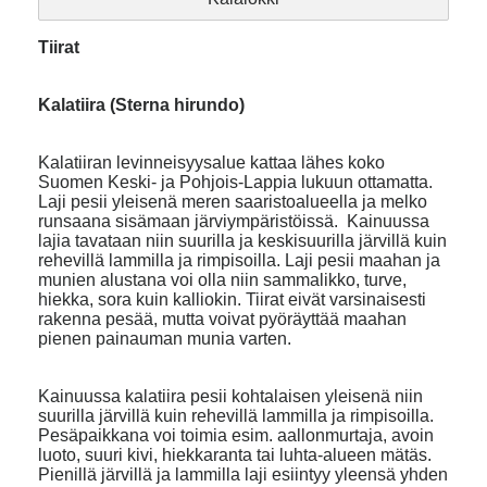
Tiirat
Kalatiira (Sterna hirundo)
Kalatiiran levinneisyysalue kattaa lähes koko
Suomen Keski- ja Pohjois-Lappia lukuun ottamatta.
Laji pesii yleisenä meren saaristoalueella ja melko
runsaana sisämaan järviympäristöissä. Kainuussa
lajia tavataan niin suurilla ja keskisuurilla järvillä kuin
rehevillä lammilla ja rimpisoilla. Laji pesii maahan ja
munien alustana voi olla niin sammalikko, turve,
hiekka, sora kuin kalliokin. Tiirat eivät varsinaisesti
rakenna pesää, mutta voivat pyöräyttää maahan
pienen painauman munia varten.
Kainuussa kalatiira pesii kohtalaisen yleisenä niin
suurilla järvillä kuin rehevillä lammilla ja rimpisoilla.
Pesäpaikkana voi toimia esim. aallonmurtaja, avoin
luoto, suuri kivi, hiekkaranta tai luhta-alueen mätäs.
Pienillä järvillä ja lammilla laji esiintyy yleensä yhden