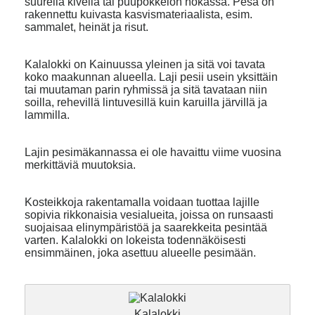
suurella kivellä tai puupökkelön nokassa. Pesä on
rakennettu kuivasta kasvismateriaalista, esim.
sammalet, heinät ja risut.
Kalalokki on Kainuussa yleinen ja sitä voi tavata
koko maakunnan alueella. Laji pesii usein yksittäin
tai muutaman parin ryhmissä ja sitä tavataan niin
soilla, rehevillä lintuvesillä kuin karuilla järvillä ja
lammilla.
Lajin pesimäkannassa ei ole havaittu viime vuosina
merkittäviä muutoksia.
Kosteikkoja rakentamalla voidaan tuottaa lajille
sopivia rikkonaisia vesialueita, joissa on runsaasti
suojaisaa elinympäristöä ja saarekkeita pesintää
varten. Kalalokki on lokeista todennäköisesti
ensimmäinen, joka asettuu alueelle pesimään.
Kalalokki