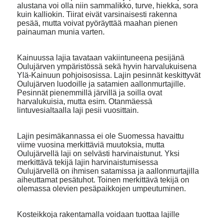
alustana voi olla niin sammalikko, turve, hiekka, sora
kuin kalliokin. Tiirat eivät varsinaisesti rakenna
pesää, mutta voivat pyöräyttää maahan pienen
painauman munia varten.
Kainuussa lajia tavataan vakiintuneena pesijänä
Oulujärven ympäristössä sekä hyvin harvalukuisena
Ylä-Kainuun pohjoisosissa. Lajin pesinnät keskittyvät
Oulujärven luodoille ja satamien aallonmurtajille.
Pesinnät pienemmillä järvillä ja soilla ovat
harvalukuisia, mutta esim. Otanmäessä
lintuvesialtaalla laji pesii vuosittain.
Lajin pesimäkannassa ei ole Suomessa havaittu
viime vuosina merkittäviä muutoksia, mutta
Oulujärvellä laji on selvästi harvinaistunut. Yksi
merkittävä tekijä lajin harvinaistumisessa
Oulujärvellä on ihmisen satamissa ja aallonmurtajilla
aiheuttamat pesätuhot. Toinen merkittävä tekijä on
olemassa olevien pesäpaikkojen umpeutuminen.
Kosteikkoja rakentamalla voidaan tuottaa lajille