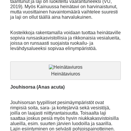
taantunut ja laji on luokiteltu vaarantuneeksi (VU,
2019). Myös Kainuussa heinätavi on harvinaistunut,
mutta vuosittainen havaintomäärä vaihtelee suuresti
ja laji on ollut täällä aina harvalukuinen.
Kosteikkoja rakentamalla voidaan tuottaa heinätaville
sopivia runsaskasvistollisia ja rikkonaisia vesialueita,
joissa on runsaasti suojaista ruokailu- ja
levähdysalueeksi sopivaa elinympäristöä.
Heinätaviuros
Jouhisorsa (Anas acuta)
Jouhisorsan tyypilliset pesimäympäristöt ovat
rimpisiä soita, sara- ja kortejärviä sekä vesistöjä,
joilla on laajasti niittyrantaisuutta. Toisaalta laji
saattaa joskus pesiä myös hyvin niukkakasvistoisilla
alueilla, esim. suurten järvien luodoilla ja saarilla.
Lajin esiintyminen on selvästi pohjoispainotteinen.