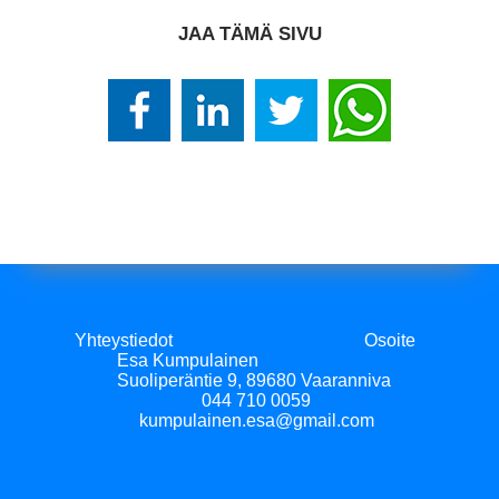
JAA TÄMÄ SIVU
Yhteystiedot Osoite
Esa Kumpulainen
Suoliperäntie 9, 89680 Vaaranniva
044 710 0059
kumpulainen.esa@gmail.com