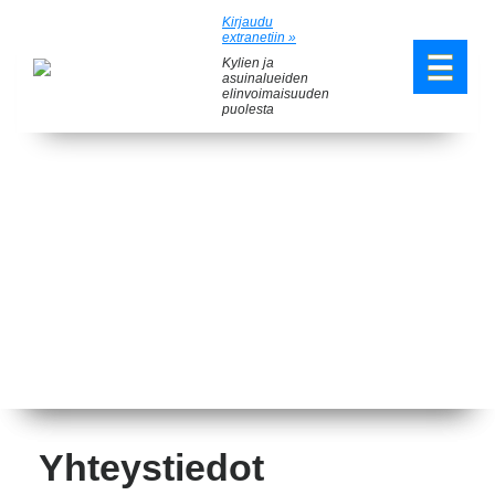
Kirjaudu
extranetiin »
Kylien ja
asuinalueiden
elinvoimaisuuden
puolesta
Yhteystiedot