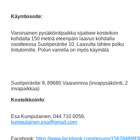
Käyntiosoite:
Varsinainen pysäköintipaikka sijaitsee kosteikon
kohdalta 150 metriä eteenpäin laavun kohdalla
osoitteessa Suoliperäntie 10. Laavulta lähtee polku
lintutornille. Polun varrella on myös käymälä
Suoliperäntie 9, 89680 Vaaranniva (invapysäköinti, 2
invapaikkaa)​​​​​​​
Kosteikkoinfo
:
Esa Kumpulainen, 044 710 0059,
kumpulainen.esa@gmail.com
Facebook:
https://www.facebook.com/groups/1567848993