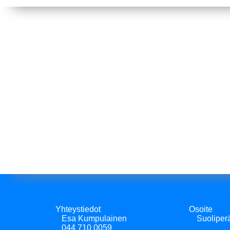
Yhteystiedot Osoite
Esa Kumpulainen Suoliperäntie 9,
044 710 0059