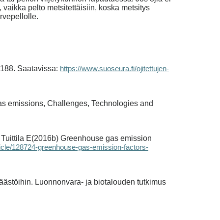
 vaikka pelto metsitettäisiin, koska metsitys
urvepellolle.
-188. Saatavissa
:
https://www.suoseura.fi/ojitettujen-
 gas emissions, Challenges, Technologies and
 Tuittila E(2016b) Greenhouse gas emission
ticle/128724-greenhouse-gas-emission-factors-
äästöihin. Luonnonvara- ja biotalouden tutkimus