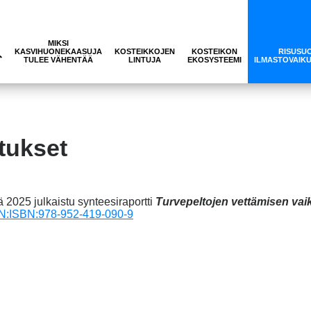
MIKSI
KASVIHUONEKAASUJA
KOSTEIKKOJEN
KOSTEIKON
RISUSU
TULEE VÄHENTÄÄ
LINTUJA
EKOSYSTEEMI
ILMASTOVAIK
tukset
 2025 julkaistu synteesiraportti
Turvepeltojen vettämisen va
URN:ISBN:978-952-419-090-9