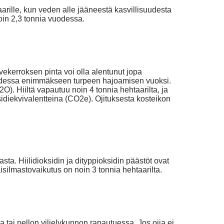
aarille, kun veden alle jääneestä kasvillisuudesta
noin 2,3 tonnia vuodessa.
ekerroksen pinta voi olla alentunut jopa
uodessa enimmäkseen turpeen hajoamisen vuoksi.
O). Hiiltä vapautuu noin 4 tonnia hehtaarilta, ja
sidiekvivalentteina (CO2e). Ojituksesta kosteikon
a. Hiilidioksidin ja dityppioksidin päästöt ovat
silmastovaikutus on noin 3 tonnia hehtaarilta.
a tai pellon viljelykunnon rapautuessa. Jos ojia ei