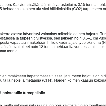
uuteen. Kasvien sisältämää hiiltä varastoitui n. 0,15 tonnia heht
 hehtaarin kokoinen ala sitoi hiilidioksidia (CO2) turpeeseen 
akerroksessa käynnistyi voimakas mikrobiologinen hajotus. Turv
stuessa ja turpeen tiivistyessä, sen jälkeen noin 0,5–1 cm v
pestä vapautuu ilmakehään hiilidioksidina ja dityppioksidina (N2
äästöt ovat olleet noin 18 tonnia hehtaarilta vuodessa hiilidiok
atta tonnia.
enimmäkseen hapettomassa tilassa, ja turpeen hajotus on hidast
uu tällä hetkellä metaania (CH4). Näiden kolmen kaasun kokonai
poistetuille turvepellolle
, mutta nykyään niitä jää paljon pois käytöstä tilojen lopettaess