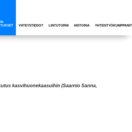
ON
UTUKSET
YHTEYSTIEDOT
LINTUTORNI
HISTORIA
YHTEISTYÖKUMPPANIT
ikutus kasvihuonekaasuihin (Saarnio Sanna,