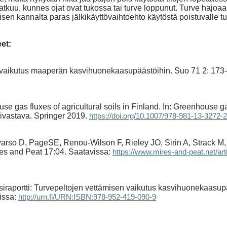
atkuu, kunnes ojat ovat tukossa tai turve loppunut. Turve hajoaa,
sen kannalta paras jälkikäyttövaihtoehto käytöstä poistuvalle t
eet:
n vaikutus maaperän kasvihuonekaasupäästöihin. Suo 71 2: 173
se gas fluxes of agricultural soils in Finland. In: Greenhouse
rivastava. Springer 2019.
https://doi.org/10.1007/978-981-13-3272-2
rso D, PageSE, Renou-Wilson F, Rieley JO, Sirin A, Strack M,
ires and Peat 17:04. Saatavissa:
https://www.mires-and-peat.net/ar
esiraportti: Turvepeltojen vettämisen vaikutus kasvihuonekaasup
issa:
http://urn.fi/URN:ISBN:978-952-419-090-9