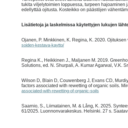
tukita viljelytoimien loppuessa, turpeen hajoaminen j
edellyttää ojitusta. Kosteikko on päästöjen vähentämi
Lisätietoja ja laskelmissa käytettyjen lukujen läht
Ojanen, P. Minkkinen, K. Regina, K. 2020. Ojitukse
soiden-kestava-kaytto/
Regina K., Heikkinen J., Maljanen M. 2019. Greenhou
Solutions, ed. N. Shurpali, A. Kumar Agarwal, V.K. S
Wilson D, Blain D, Couwenberg J, Evans CD, Murdiya
factors associated with rewetting of organic soils. M
associated-with-rewetting-of-organic-soils
Saarnio, S., Liimatainen, M. & Lång, K. 2025. Synte
61/2025. Luonnonvarakeskus. Helsinki. 27 s. Saatav