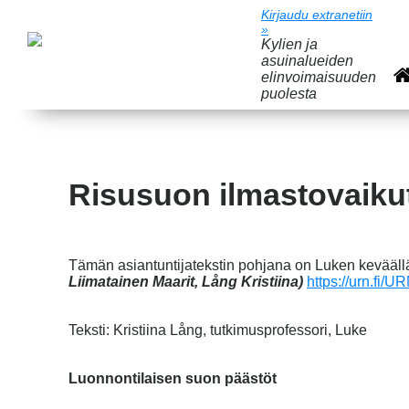
Kirjaudu extranetiin
»
Kylien ja
asuinalueiden
elinvoimaisuuden
puolesta
Risusuon ilmastovaiku
Tämän asiantuntijatekstin pohjana on Luken keväällä
Liimatainen Maarit, Lång Kristiina)
https://urn.fi/
Teksti: Kristiina Lång, tutkimusprofessori, Luke
Luonnontilaisen suon päästöt