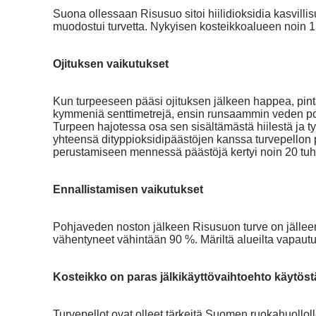
Suona ollessaan Risusuo sitoi hiilidioksidia kasvillis
muodostui turvetta. Nykyisen kosteikkoalueen noin 15
Ojituksen vaikutukset
Kun turpeeseen pääsi ojituksen jälkeen happea, pint
kymmeniä senttimetrejä, ensin runsaammin veden poi
Turpeen hajotessa osa sen sisältämästä hiilestä ja ty
yhteensä dityppioksidipäästöjen kanssa turvepellon p
perustamiseen mennessä päästöjä kertyi noin 20 tuh
Ennallistamisen vaikutukset
Pohjaveden noston jälkeen Risusuon turve on jälleen 
vähentyneet vähintään 90 %. Märiltä alueilta vapaut
Kosteikko on paras jälkikäyttövaihtoehto käytöstä 
Turvepellot ovat olleet tärkeitä Suomen ruokahuollolle