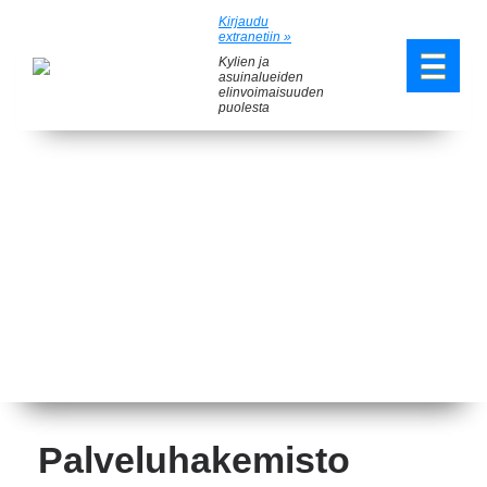
Kirjaudu
extranetiin »
Kylien ja
asuinalueiden
elinvoimaisuuden
puolesta
Palveluhakemisto