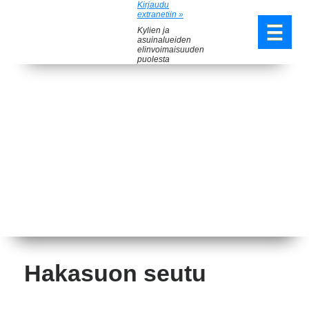
Kirjaudu
extranetiin »
Kylien ja
asuinalueiden
elinvoimaisuuden
puolesta
Hakasuon seutu