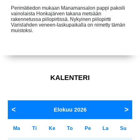
Perimätiedon mukaan Manamansalon pappi pakoili
vainolaista Honkajärven takana metsään
rakennetussa piilopirtissä. Nykyinen piilopirtti
Varislahden veneen-laskupaikalla on nimetty tämän
muistoksi.
KALENTERI
Elokuu
2026
Ma
Ti
Ke
To
Pe
La
Su