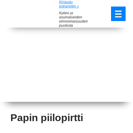
Kirjaudu
extranetiin »
Kylien ja
asuinalueiden
elinvoimaisuuden
puolesta
Papin piilopirtti